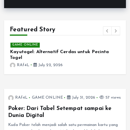
Featured Story
GAME ONLINE
Kayutogel: Alternatif Cerdas untuk Pecinta
M
Togel
K
RAf4L
July 22, 2026
RAf4L
GAME ONLINE
July 31, 2026
57 views
Poker: Dari Tabel Setempat sampai ke
Dunia Digital
Kuda Poker telah menjadi salah satu permainan kartu yang