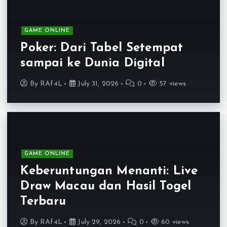
GAME ONLINE
Poker: Dari Tabel Setempat
sampai ke Dunia Digital
By
RAf4L
July 31, 2026
0
57 views
GAME ONLINE
Keberuntungan Menanti: Live
Draw Macau dan Hasil Togel
Terbaru
By
RAf4L
July 29, 2026
0
60 views