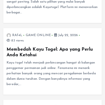
sangat penting. Salah satu pilihan yang mulai banyak
diperbincangkan adalah Kayutogel. Platform ini menawarkan
berbagai…
RAf4L
GAME ONLINE
July 22, 2026
83 views
Membedah Kayu Togel: Apa yang Perlu
Anda Ketahui
Kayu togel telah menjadi perbincangan hangat di kalangan
penggemar permainan judi online. Fenomena ini menarik
perhatian banyak orang yang mencari pengalaman berbeda
dalam dunia taruhan. Dengan banyaknya informasi yang
beredar,…