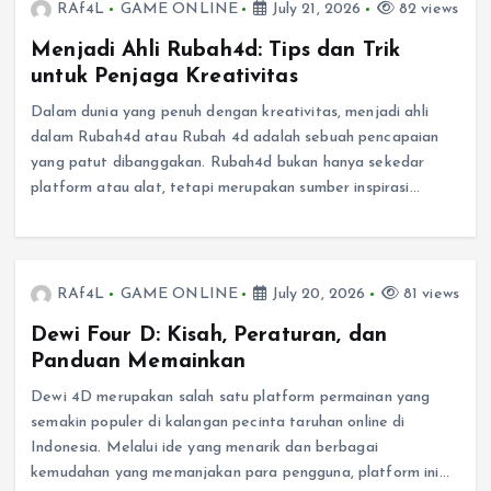
RAf4L
GAME ONLINE
July 21, 2026
82 views
Menjadi Ahli Rubah4d: Tips dan Trik
untuk Penjaga Kreativitas
Dalam dunia yang penuh dengan kreativitas, menjadi ahli
dalam Rubah4d atau Rubah 4d adalah sebuah pencapaian
yang patut dibanggakan. Rubah4d bukan hanya sekedar
platform atau alat, tetapi merupakan sumber inspirasi…
RAf4L
GAME ONLINE
July 20, 2026
81 views
Dewi Four D: Kisah, Peraturan, dan
Panduan Memainkan
Dewi 4D merupakan salah satu platform permainan yang
semakin populer di kalangan pecinta taruhan online di
Indonesia. Melalui ide yang menarik dan berbagai
kemudahan yang memanjakan para pengguna, platform ini…