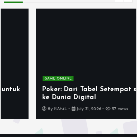
s
t
s
p
a
GAME ONLINE
g
Poker: Dari Tabel Setempat sampai
i
ke Dunia Digital
By
RAf4L
July 31, 2026
57 views
n
a