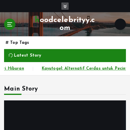
S
k
i
hoodcelebrityy.c
p
om
t
o
Top Tags
c
o
Latest Story
n
t
buran
Kayutogel: Alternatif Cerdas untuk Pecinta Togel
e
n
t
Main Story