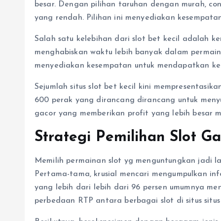
besar. Dengan pilihan taruhan dengan murah, con
yang rendah. Pilihan ini menyediakan kesempatan
Salah satu kelebihan dari slot bet kecil adala
menghabiskan waktu lebih banyak dalam permaina
menyediakan kesempatan untuk mendapatkan keber
Sejumlah situs slot bet kecil kini mempresentas
600 perak yang dirancang dirancang untuk menyu
gacor yang memberikan profit yang lebih besar m
Strategi Pemilihan Slot G
Memilih permainan slot yg menguntungkan jadi lan
Pertama-tama, krusial mencari mengumpulkan info
yang lebih dari lebih dari 96 persen umumnya me
perbedaan RTP antara berbagai slot di situs situs 