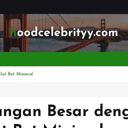
hoodcelebrityy.com
lot Bet Minimal
angan Besar den