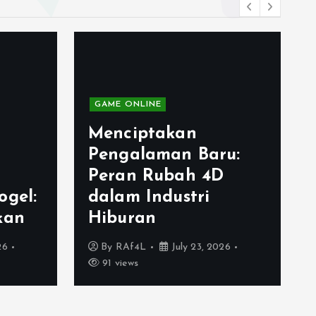
GAME ONLINE
Menciptakan
Pengalaman Baru:
Peran Rubah 4D
ogel:
dalam Industri
kan
Hiburan
26
By
RAf4L
July 23, 2026
91 views