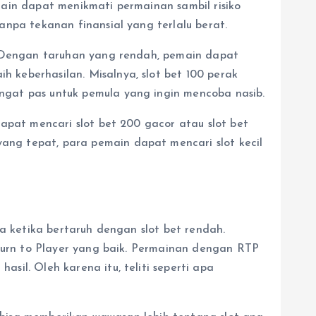
ain dapat menikmati permainan sambil risiko
npa tekanan finansial yang terlalu berat.
. Dengan taruhan yang rendah, pemain dapat
keberhasilan. Misalnya, slot bet 100 perak
gat pas untuk pemula yang ingin mencoba nasib.
apat mencari slot bet 200 gacor atau slot bet
ng tepat, para pemain dapat mencari slot kecil
a ketika bertaruh dengan slot bet rendah.
eturn to Player yang baik. Permainan dengan RTP
il. Oleh karena itu, teliti seperti apa