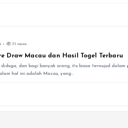
6
71 views
e Draw Macau dan Hasil Togel Terbaru
diduga, dan bagi banyak orang, itu biasa terwujud dalam 
alam hal ini adalah Macau, yang…