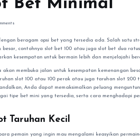
t Bet Minimal
mments
dengan beragam opsi bet yang tersedia ada. Salah satu st
k besar, contohnya slot bet 100 atau juga slot bet dua ra
arkan kesempatan untuk bermain lebih dan menjelajahi ber
ga akan membuka jalan untuk kesempatan kemenangan besar
uhan slot 100 atau 100 perak atau juga taruhan slot 200 
diandalkan, Anda dapat memaksimalkan peluang menguntungk
ai tipe bet mini yang tersedia, serta cara menghadapi 
t Taruhan Kecil
i para pemain yang ingin mau mengalami keasyikan permain