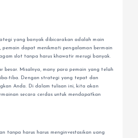
rategi yang banyak dibicarakan adalah main
tus, pemain dapat menikmati pengalaman bermain
agam slot tanpa harus khawatir merugi banyak.
 besar. Misalnya, many para pemain yang telah
tiba-tiba. Dengan strategi yang tepat dan
an Anda. Di dalam tulisan ini, kita akan
permainan secara cerdas untuk mendapatkan
an tanpa harus harus menginvestasikan uang