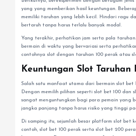
Berikutnya, bereksperimen dengan beragam jenis s
yang yang memberikan hasil keuntungan. Bebera
memiliki taruhan yang lebih kecil. Hindari ragu
bertaruh tanpa harus terlalu banyak modal.
Yang terakhir, perhatikan jam serta pola taruha
bermain di waktu yang bervariasi serta perhatik
contohnya slot dengan taruhan 100 perak atau 
Keuntungan Slot Taruhan K
Salah satu manfaat utama dari bermain slot bet 
Dengan memilih pilihan seperti slot bet 100 dan
sangat menguntungkan bagi para pemain yang ber
jangka panjang tanpa harus risiko yang tinggi pa
Di samping itu, sejumlah besar platform slot bet
contoh, slot bet 100 perak serta slot bet 200 pe