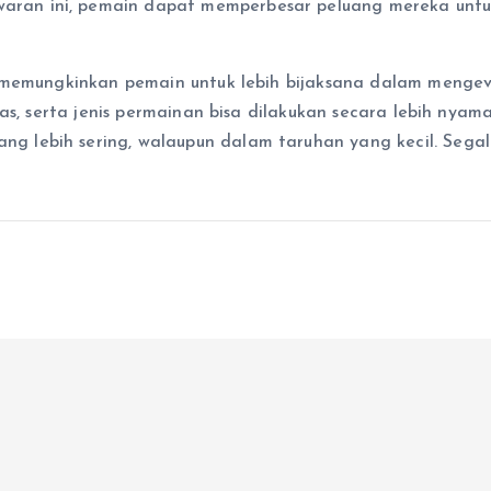
ran ini, pemain dapat memperbesar peluang mereka unt
l memungkinkan pemain untuk lebih bijaksana dalam menge
tas, serta jenis permainan bisa dilakukan secara lebih nyam
 lebih sering, walaupun dalam taruhan yang kecil. Sega