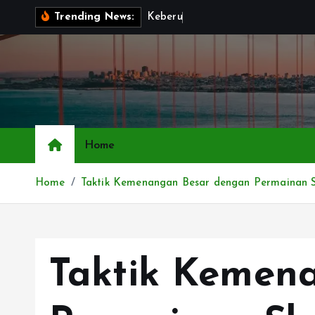
S
K
e
b
e
r
u
n
t
u
n
g
a
Trending News:
k
i
p
t
o
c
o
Home
n
t
Home
Taktik Kemenangan Besar dengan Permainan S
e
n
t
Taktik Kemen