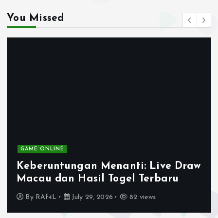
You Missed
GAME ONLINE
Keberuntungan Menanti: Live Draw
Macau dan Hasil Togel Terbaru
By
RAf4L
July 29, 2026
82 views