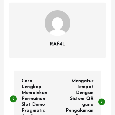
RAf4L
P
Cara
Mengatur
o
Lengkap
Tempat
Memainkan
Dengan
Permainan
Sistem QR
s
Slot Demo
guna
Pragmatic
Pengalaman
t