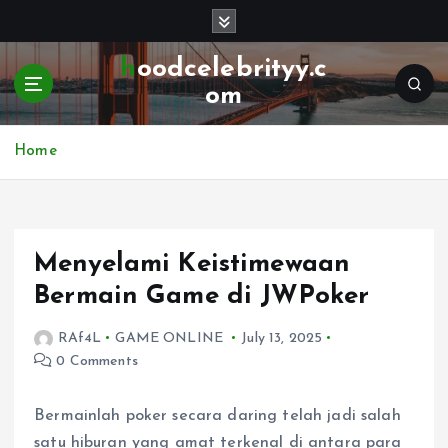
S
k
i
hoodcelebrityy.c
p
om
t
o
c
Home
o
n
t
e
Menyelami Keistimewaan
n
t
Bermain Game di JWPoker
RAf4L
GAME ONLINE
July 13, 2025
0 Comments
Bermainlah poker secara daring telah jadi salah
satu hiburan yang amat terkenal di antara para