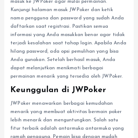
masuk ke JWPoker agar mulai permainan.
Kunjungi halaman masuk JWPoker dan ketik
nama pengguna dan password yang sudah Anda
daftarkan saat registrasi. Pastikan semua
informasi yang Anda masukkan benar agar tidak
terjadi kesalahan saat tahap login. Apabila Anda
hilang password, ada opsi pemulihan yang bisa
Anda gunakan. Setelah berhasil masuk, Anda
dapat melanjutkan menikmati berbagai
permainan menarik yang tersedia oleh JWPoker.
Keunggulan di JWPoker
JWPoker menawarkan berbagai kemudahan
menarik yang membuat aktivitas bermain poker
lebih menarik dan menguntungkan. Salah satu
fitur terbaik adalah antarmuka antarmuka yang
ramah pengguna. Pemain bisa dengan mudah