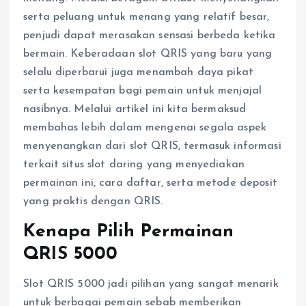
serta peluang untuk menang yang relatif besar,
penjudi dapat merasakan sensasi berbeda ketika
bermain. Keberadaan slot QRIS yang baru yang
selalu diperbarui juga menambah daya pikat
serta kesempatan bagi pemain untuk menjajal
nasibnya. Melalui artikel ini kita bermaksud
membahas lebih dalam mengenai segala aspek
menyenangkan dari slot QRIS, termasuk informasi
terkait situs slot daring yang menyediakan
permainan ini, cara daftar, serta metode deposit
yang praktis dengan QRIS.
Kenapa Pilih Permainan
QRIS 5000
Slot QRIS 5000 jadi pilihan yang sangat menarik
untuk berbagai pemain sebab memberikan