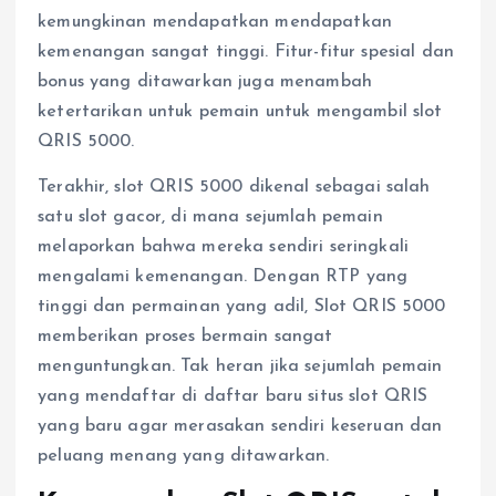
kemungkinan mendapatkan mendapatkan
kemenangan sangat tinggi. Fitur-fitur spesial dan
bonus yang ditawarkan juga menambah
ketertarikan untuk pemain untuk mengambil slot
QRIS 5000.
Terakhir, slot QRIS 5000 dikenal sebagai salah
satu slot gacor, di mana sejumlah pemain
melaporkan bahwa mereka sendiri seringkali
mengalami kemenangan. Dengan RTP yang
tinggi dan permainan yang adil, Slot QRIS 5000
memberikan proses bermain sangat
menguntungkan. Tak heran jika sejumlah pemain
yang mendaftar di daftar baru situs slot QRIS
yang baru agar merasakan sendiri keseruan dan
peluang menang yang ditawarkan.