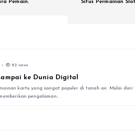
ara Pemain.
Situs Permainan Slo
6
82 views
sampai ke Dunia Digital
mainan kartu yang sangat populer di tanah air. Mulai dar
g memberikan pengalaman…