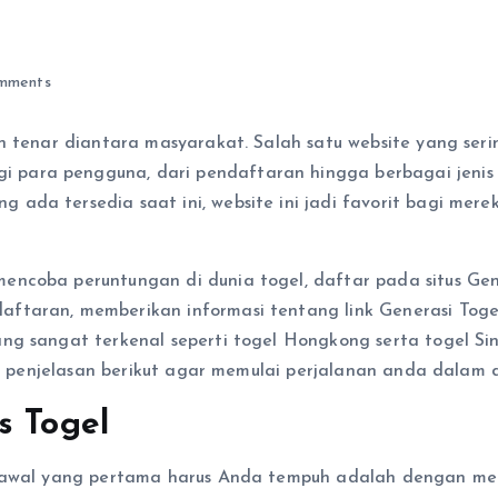
mments
 tenar diantara masyarakat. Salah satu website yang sering
para pengguna, dari pendaftaran hingga berbagai jenis 
ada tersedia saat ini, website ini jadi favorit bagi mer
ncoba peruntungan di dunia togel, daftar pada situs Gene
taran, memberikan informasi tentang link Generasi Togel,
ng sangat terkenal seperti togel Hongkong serta togel Sin
an penjelasan berikut agar memulai perjalanan anda dalam d
s Togel
 awal yang pertama harus Anda tempuh adalah dengan meng