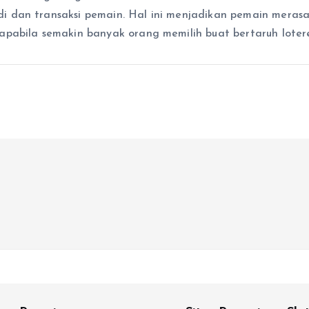
 dan transaksi pemain. Hal ini menjadikan pemain meras
pabila semakin banyak orang memilih buat bertaruh lotere