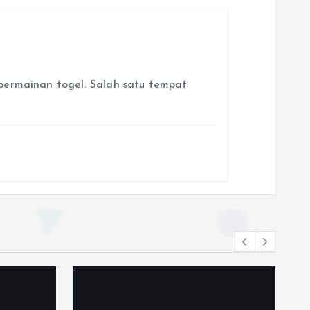
permainan togel. Salah satu tempat