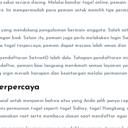
ukai secara daring. Melalui bandar togel online, pemain 
ore. Ini mempermudah para pemain untuk memilih tipe perm
an yang mendukung pengalaman bermain anggota. Salah satu
engan baik. Selain itu, pemain juga perlu melakukan login
s togel terpercaya, pemain dapat merasa lebih aman dan 
pendaftaran Satria4D lebih dulu. Tahapan pendaftaran i
aftar, pemain bisa langsung menikmati semua layanan yang 
 ingin meraih harapan dan keuntungan melalui permainan 
Terpercaya
usial untuk menjamin bahwa situs yang Anda pilih punya re
 permainan togel seperti togel Sidney, togel Hongkong, se
ksanakan riset serta membaca ulasan saat mendaftar agar