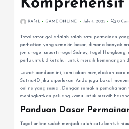
Komprehensif 
RAf4L
GAME ONLINE
July 4, 2025
0 Com
Totalisator gol adalah salah satu permainan yan
perhatian yang semakin besar, dimana banyak ora
jenis togel seperti togel Sidney, togel Hongkon
perlu untuk diketahui untuk meraih kemenangan 
Lewat panduan ini, kami akan menjelaskan cara m
Satria4D jika diperlukan. Anda juga bakal menem
online yang sesuai. Dengan semakin pemahaman y
meningkatkan peluang kamu untuk meraih harap
Panduan Dasar Permainan
Togel online sudah menjadi salah satu bentuk hib