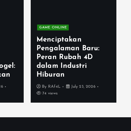
GAME ONLINE
Menciptakan
Pengalaman Baru:
Peran Rubah 4D
ogel:
dalam Industri
kan
Hiburan
26
By
RAf4L
July 23, 2026
74 views