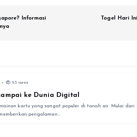
gapore? Informasi
Togel Hari I
rnya
6
53 views
sampai ke Dunia Digital
mainan kartu yang sangat populer di tanah air. Mulai dar
g memberikan pengalaman…