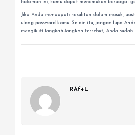
halaman ini, kamu dapat menemukan berbagai game
Jika Anda mendapati kesulitan dalam masuk, past
ulang password kamu. Selain itu, jangan lupa An
mengikuti langkah-langkah tersebut, Anda sudah
RAf4L