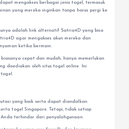
dapat mengakses berbagai jenis togel, termasuk
ainan yang mereka inginkan tanpa harus pergi ke
nya adalah link alternatif Satria4D yang bisa
 Satria4D agar mengakses akun mereka dan
nyaman ketika bermain.
ni biasanya cepat dan mudah, hanya memerlukan
disediakan oleh situs togel online. Ini
togel.
putasi yang baik serta dapat diandalkan.
rta togel Singapore. Tetapi, tidak setiap
 Anda terhindar dari penyalahgunaan.