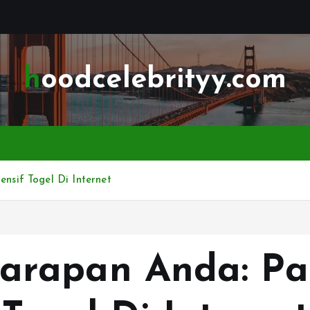
hoodcelebrityy.com
sif Togel Di Internet
arapan Anda: P