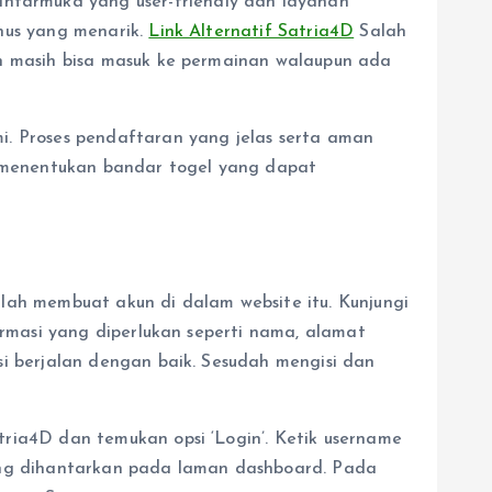
tarmuka yang user-friendly dan layanan
nus yang menarik.
Link Alternatif Satria4D
Salah
in masih bisa masuk ke permainan walaupun ada
i. Proses pendaftaran yang jelas serta aman
i menentukan bandar togel yang dapat
lah membuat akun di dalam website itu. Kunjungi
ormasi yang diperlukan seperti nama, alamat
si berjalan dengan baik. Sesudah mengisi dan
ria4D dan temukan opsi ‘Login’. Ketik username
sung dihantarkan pada laman dashboard. Pada