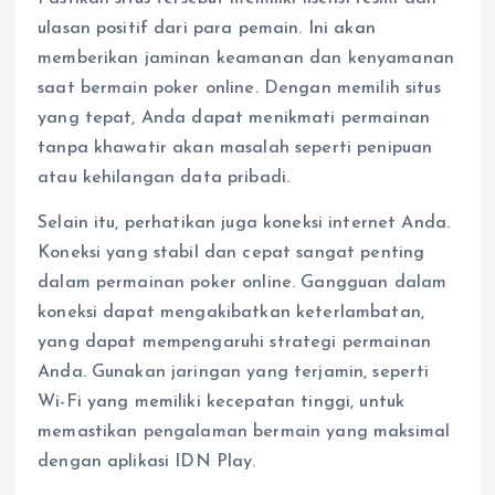
ulasan positif dari para pemain. Ini akan
memberikan jaminan keamanan dan kenyamanan
saat bermain poker online. Dengan memilih situs
yang tepat, Anda dapat menikmati permainan
tanpa khawatir akan masalah seperti penipuan
atau kehilangan data pribadi.
Selain itu, perhatikan juga koneksi internet Anda.
Koneksi yang stabil dan cepat sangat penting
dalam permainan poker online. Gangguan dalam
koneksi dapat mengakibatkan keterlambatan,
yang dapat mempengaruhi strategi permainan
Anda. Gunakan jaringan yang terjamin, seperti
Wi-Fi yang memiliki kecepatan tinggi, untuk
memastikan pengalaman bermain yang maksimal
dengan aplikasi IDN Play.