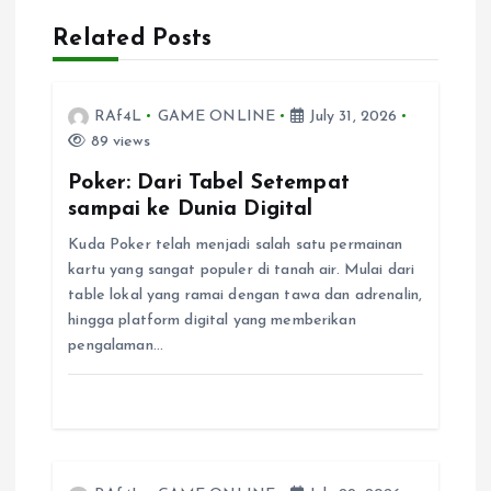
a
Related Posts
v
RAf4L
GAME ONLINE
July 31, 2026
i
89 views
Poker: Dari Tabel Setempat
g
sampai ke Dunia Digital
Kuda Poker telah menjadi salah satu permainan
a
kartu yang sangat populer di tanah air. Mulai dari
table lokal yang ramai dengan tawa dan adrenalin,
t
hingga platform digital yang memberikan
pengalaman…
i
o
n