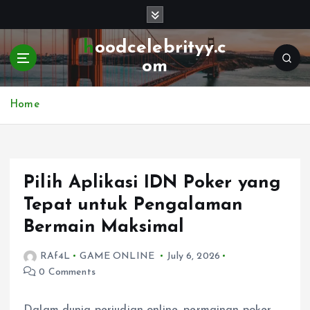
S
k
i
hoodcelebrityy.c
p
om
t
o
c
Home
o
n
t
e
Pilih Aplikasi IDN Poker yang
n
t
Tepat untuk Pengalaman
Bermain Maksimal
RAf4L
GAME ONLINE
July 6, 2026
0 Comments
Dalam dunia perjudian online, permainan poker