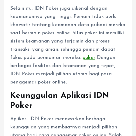
Selain itu, IDN Poker juga dikenal dengan
keamanannya yang tinggi. Pemain tidak perlu
khawatir tentang keamanan data pribadi mereka
saat bermain poker online. Situs poker ini memiliki
sistem keamanan yang terjamin dan proses
transaksi yang aman, sehingga pemain dapat
fokus pada permainan mereka.
poker
Dengan
berbagai fasilitas dan keamanan yang tepat,
IDN Poker menjadi pilihan utama bagi para
penggemar poker online.
Keunggulan Aplikasi IDN
Poker
Aplikasi IDN Poker menawarkan berbagai
keunggulan yang membuatnya menjadi pilihan
utama bagi para penggemar poker online. Salah