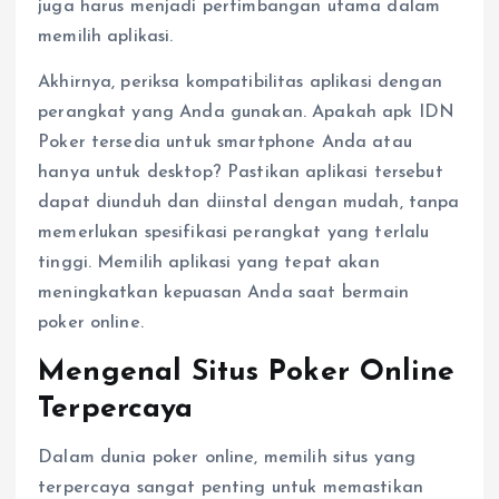
juga harus menjadi pertimbangan utama dalam
memilih aplikasi.
Akhirnya, periksa kompatibilitas aplikasi dengan
perangkat yang Anda gunakan. Apakah apk IDN
Poker tersedia untuk smartphone Anda atau
hanya untuk desktop? Pastikan aplikasi tersebut
dapat diunduh dan diinstal dengan mudah, tanpa
memerlukan spesifikasi perangkat yang terlalu
tinggi. Memilih aplikasi yang tepat akan
meningkatkan kepuasan Anda saat bermain
poker online.
Mengenal Situs Poker Online
Terpercaya
Dalam dunia poker online, memilih situs yang
terpercaya sangat penting untuk memastikan