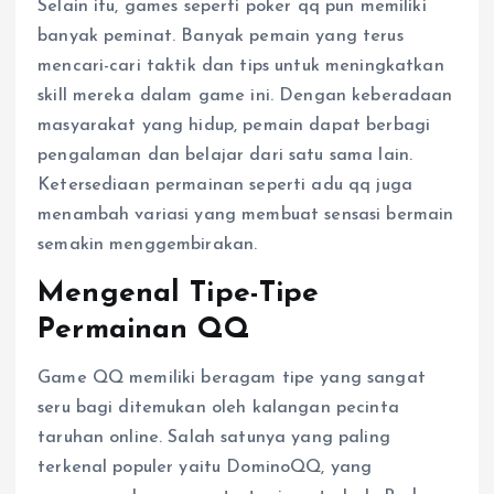
Selain itu, games seperti poker qq pun memiliki
banyak peminat. Banyak pemain yang terus
mencari-cari taktik dan tips untuk meningkatkan
skill mereka dalam game ini. Dengan keberadaan
masyarakat yang hidup, pemain dapat berbagi
pengalaman dan belajar dari satu sama lain.
Ketersediaan permainan seperti adu qq juga
menambah variasi yang membuat sensasi bermain
semakin menggembirakan.
Mengenal Tipe-Tipe
Permainan QQ
Game QQ memiliki beragam tipe yang sangat
seru bagi ditemukan oleh kalangan pecinta
taruhan online. Salah satunya yang paling
terkenal populer yaitu DominoQQ, yang