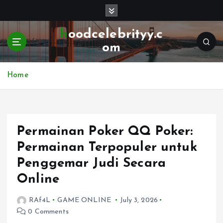
S
k
i
hoodcelebrityy.c
p
om
t
o
c
Home
o
n
t
e
Permainan Poker QQ Poker:
n
t
Permainan Terpopuler untuk
Penggemar Judi Secara
Online
RAf4L
GAME ONLINE
July 3, 2026
0 Comments