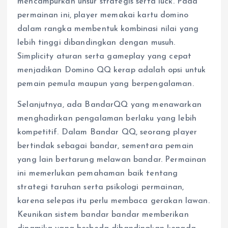
mencampurkan unsur strategis serta luck. Pada
permainan ini, player memakai kartu domino
dalam rangka membentuk kombinasi nilai yang
lebih tinggi dibandingkan dengan musuh.
Simplicity aturan serta gameplay yang cepat
menjadikan Domino QQ kerap adalah opsi untuk
pemain pemula maupun yang berpengalaman.
Selanjutnya, ada BandarQQ yang menawarkan
menghadirkan pengalaman berlaku yang lebih
kompetitif. Dalam Bandar QQ, seorang player
bertindak sebagai bandar, sementara pemain
yang lain bertarung melawan bandar. Permainan
ini memerlukan pemahaman baik tentang
strategi taruhan serta psikologi permainan,
karena selepas itu perlu membaca gerakan lawan.
Keunikan sistem bandar bandar memberikan