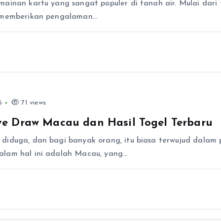
mainan kartu yang sangat populer di tanah air. Mulai dar
g memberikan pengalaman…
6
71 views
e Draw Macau dan Hasil Togel Terbaru
diduga, dan bagi banyak orang, itu biasa terwujud dalam 
alam hal ini adalah Macau, yang…