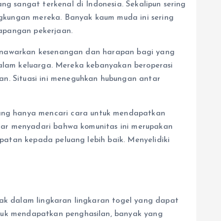
ng sangat terkenal di Indonesia. Sekalipun sering
ingkungan mereka. Banyak kaum muda ini sering
apangan pekerjaan.
i menawarkan kesenangan dan harapan bagi yang
k dalam keluarga. Mereka kebanyakan beroperasi
an. Situasi ini meneguhkan hubungan antar
ang hanya mencari cara untuk mendapatkan
 agar menyadari bahwa komunitas ini merupakan
mpatan kepada peluang lebih baik. Menyelidiki
bak dalam lingkaran lingkaran togel yang dapat
ntuk mendapatkan penghasilan, banyak yang