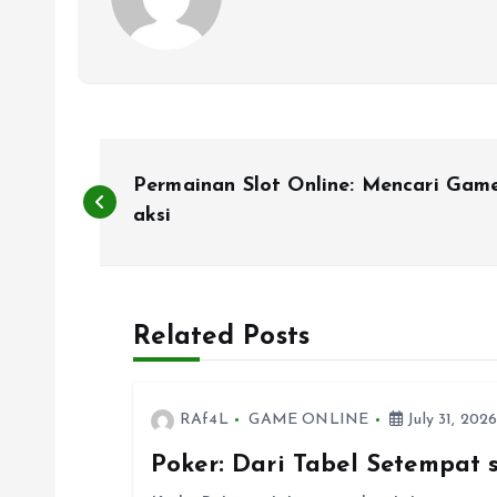
P
Permainan Slot Online: Mencari Ga
o
aksi
s
Related Posts
t
n
RAf4L
GAME ONLINE
July 31, 202
Poker: Dari Tabel Setempat 
a