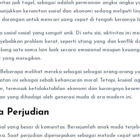
vitas judi togel, sebagai adalah permainan angka angka ya
enunjukkan kerumitan sosial dan ekonomi sedang meliputi l
 dorongan untuk mencari uang cepat di tengah kerasnya l
osial sosial yang sangat unik. Di satu sisi, aktivitas in
i menyebabkan problem berat, seperti utang yang dan konfli
ukung satu sama lain baik secara emosional maupun keuang
 yang merugikan.
Beberapa melihat mereka sebagai sebagai orang-orang y
iatan ini sebagai sebab kehancuran moral. Tetapi, krusial
besar, termasuk ketidakstabilan ekonomi dan kurangnya kese
 yang dihadapi oleh generasi muda di era modern ini.
 Perjudian
ial yang besar di komunitas. Bersejumlah anak muda terje
ma. Saat perjudian dipersepsikan sebagai metode cepat u