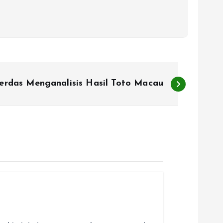
Cerdas Menganalisis Hasil Toto Macau