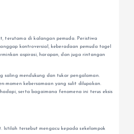
, terutama di kalangan pemuda. Peristiwa
ianggap kontroversial, keberadaan pemuda togel
minkan aspirasi, harapan, dan juga rintangan
ang saling mendukung dan tukar pengalaman.
n-momen kebersamaan yang sulit dilupakan.
hadapi, serta bagaimana fenomena ini terus eksis
. Istilah tersebut mengacu kepada sekelompok