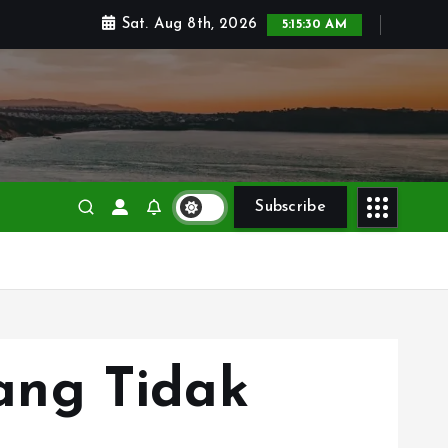
Sat. Aug 8th, 2026
5:15:31 AM
Subscribe
ang Tidak