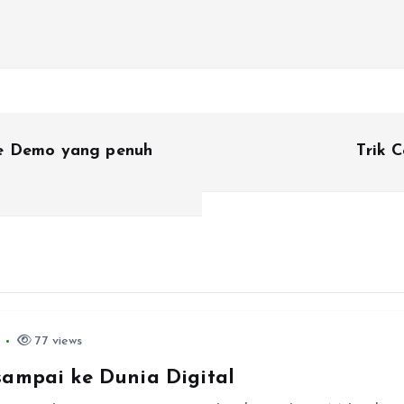
me Demo yang penuh
Trik 
6
77 views
sampai ke Dunia Digital