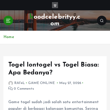
S
k
i
hoodcelebrityy.c
p
om
t
o
c
Home
o
n
t
e
Togel Iontogel vs Togel Biasa:
n
t
Apa Bedanya?
RAf4L
GAME ONLINE
May 27, 2026
0 Comments
Game togel sudah jadi salah satu entertainment
populer di berbagai kalangan komunitas. Seiring