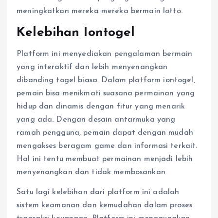
meningkatkan mereka mereka bermain lotto.
Kelebihan Iontogel
Platform ini menyediakan pengalaman bermain
yang interaktif dan lebih menyenangkan
dibanding togel biasa. Dalam platform iontogel,
pemain bisa menikmati suasana permainan yang
hidup dan dinamis dengan fitur yang menarik
yang ada. Dengan desain antarmuka yang
ramah pengguna, pemain dapat dengan mudah
mengakses beragam game dan informasi terkait.
Hal ini tentu membuat permainan menjadi lebih
menyenangkan dan tidak membosankan.
Satu lagi kelebihan dari platform ini adalah
sistem keamanan dan kemudahan dalam proses