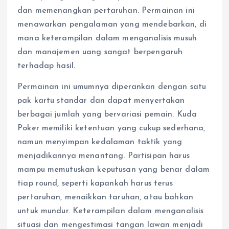
dan memenangkan pertaruhan. Permainan ini
menawarkan pengalaman yang mendebarkan, di
mana keterampilan dalam menganalisis musuh
dan manajemen uang sangat berpengaruh
terhadap hasil.
Permainan ini umumnya diperankan dengan satu
pak kartu standar dan dapat menyertakan
berbagai jumlah yang bervariasi pemain. Kuda
Poker memiliki ketentuan yang cukup sederhana,
namun menyimpan kedalaman taktik yang
menjadikannya menantang. Partisipan harus
mampu memutuskan keputusan yang benar dalam
tiap round, seperti kapankah harus terus
pertaruhan, menaikkan taruhan, atau bahkan
untuk mundur. Keterampilan dalam menganalisis
situasi dan mengestimasi tangan lawan menjadi