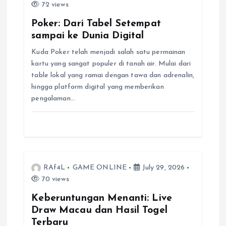
72 views
g
Poker: Dari Tabel Setempat
sampai ke Dunia Digital
a
Kuda Poker telah menjadi salah satu permainan
kartu yang sangat populer di tanah air. Mulai dari
t
table lokal yang ramai dengan tawa dan adrenalin,
hingga platform digital yang memberikan
i
pengalaman…
o
n
RAf4L
GAME ONLINE
July 29, 2026
70 views
Keberuntungan Menanti: Live
Draw Macau dan Hasil Togel
Terbaru