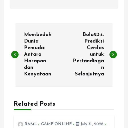
P
Membedah
Bola234:
o
Dunia
Prediksi
Pemuda:
Cerdas
Antara
untuk
s
Harapan
Pertandinga
dan
n
t
Kenyataan
Selanjutnya
n
a
Related Posts
v
i
RAf4L
GAME ONLINE
July 31, 2026