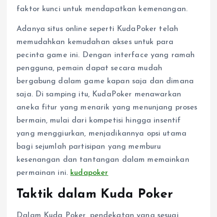
faktor kunci untuk mendapatkan kemenangan.
Adanya situs online seperti KudaPoker telah
memudahkan kemudahan akses untuk para
pecinta game ini. Dengan interface yang ramah
pengguna, pemain dapat secara mudah
bergabung dalam game kapan saja dan dimana
saja. Di samping itu, KudaPoker menawarkan
aneka fitur yang menarik yang menunjang proses
bermain, mulai dari kompetisi hingga insentif
yang menggiurkan, menjadikannya opsi utama
bagi sejumlah partisipan yang memburu
kesenangan dan tantangan dalam memainkan
permainan ini.
kudapoker
Taktik dalam Kuda Poker
Dalam Kuda Poker, pendekatan yang sesuai