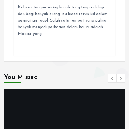
Keberuntungan sering kali datang tanpa diduga,
dan bagi banyak orang, itu biasa terwujud dalam
permainan togel. Salah satu tempat yang paling
banyak menjadi perhatian dalam hal ini adalah
Macau, yang…
You Missed