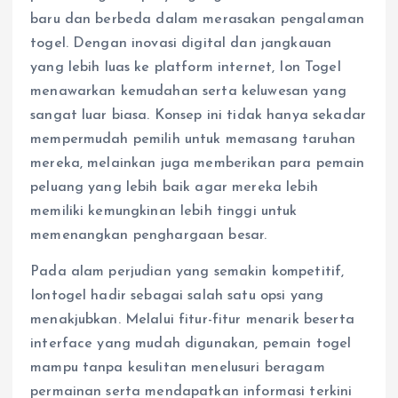
baru dan berbeda dalam merasakan pengalaman
togel. Dengan inovasi digital dan jangkauan
yang lebih luas ke platform internet, Ion Togel
menawarkan kemudahan serta keluwesan yang
sangat luar biasa. Konsep ini tidak hanya sekadar
mempermudah pemilih untuk memasang taruhan
mereka, melainkan juga memberikan para pemain
peluang yang lebih baik agar mereka lebih
memiliki kemungkinan lebih tinggi untuk
memenangkan penghargaan besar.
Pada alam perjudian yang semakin kompetitif,
Iontogel hadir sebagai salah satu opsi yang
menakjubkan. Melalui fitur-fitur menarik beserta
interface yang mudah digunakan, pemain togel
mampu tanpa kesulitan menelusuri beragam
permainan serta mendapatkan informasi terkini