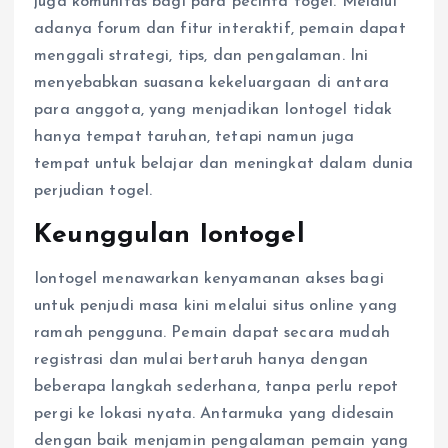
juga komunitas bagi para pecinta togel. Melalui
adanya forum dan fitur interaktif, pemain dapat
menggali strategi, tips, dan pengalaman. Ini
menyebabkan suasana kekeluargaan di antara
para anggota, yang menjadikan Iontogel tidak
hanya tempat taruhan, tetapi namun juga
tempat untuk belajar dan meningkat dalam dunia
perjudian togel.
Keunggulan Iontogel
Iontogel menawarkan kenyamanan akses bagi
untuk penjudi masa kini melalui situs online yang
ramah pengguna. Pemain dapat secara mudah
registrasi dan mulai bertaruh hanya dengan
beberapa langkah sederhana, tanpa perlu repot
pergi ke lokasi nyata. Antarmuka yang didesain
dengan baik menjamin pengalaman pemain yang