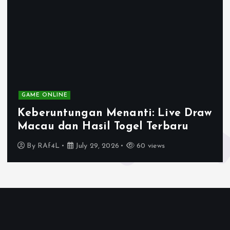
GAME ONLINE
Keberuntungan Menanti: Live Draw
Macau dan Hasil Togel Terbaru
By
RAf4L
July 29, 2026
60 views