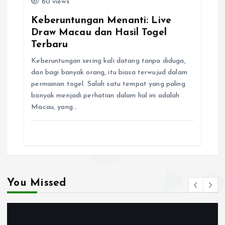
60 views
Keberuntungan Menanti: Live
Draw Macau dan Hasil Togel
Terbaru
Keberuntungan sering kali datang tanpa diduga,
dan bagi banyak orang, itu biasa terwujud dalam
permainan togel. Salah satu tempat yang paling
banyak menjadi perhatian dalam hal ini adalah
Macau, yang…
You Missed