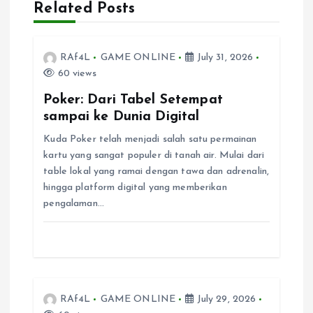
a
Related Posts
v
RAf4L
GAME ONLINE
July 31, 2026
i
60 views
Poker: Dari Tabel Setempat
g
sampai ke Dunia Digital
Kuda Poker telah menjadi salah satu permainan
a
kartu yang sangat populer di tanah air. Mulai dari
table lokal yang ramai dengan tawa dan adrenalin,
t
hingga platform digital yang memberikan
pengalaman…
i
o
n
RAf4L
GAME ONLINE
July 29, 2026