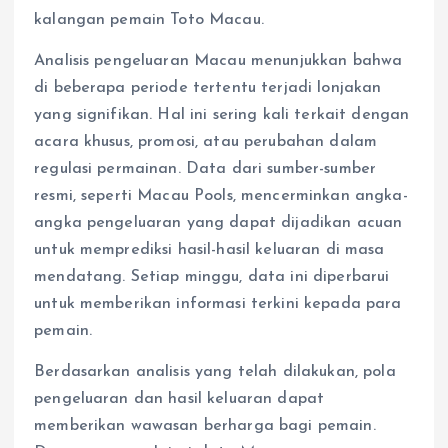
kalangan pemain Toto Macau.
Analisis pengeluaran Macau menunjukkan bahwa
di beberapa periode tertentu terjadi lonjakan
yang signifikan. Hal ini sering kali terkait dengan
acara khusus, promosi, atau perubahan dalam
regulasi permainan. Data dari sumber-sumber
resmi, seperti Macau Pools, mencerminkan angka-
angka pengeluaran yang dapat dijadikan acuan
untuk memprediksi hasil-hasil keluaran di masa
mendatang. Setiap minggu, data ini diperbarui
untuk memberikan informasi terkini kepada para
pemain.
Berdasarkan analisis yang telah dilakukan, pola
pengeluaran dan hasil keluaran dapat
memberikan wawasan berharga bagi pemain.