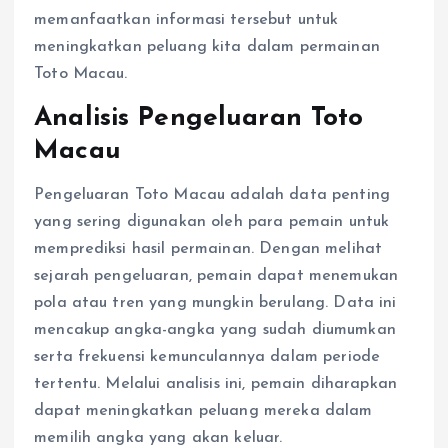
memanfaatkan informasi tersebut untuk
meningkatkan peluang kita dalam permainan
Toto Macau.
Analisis Pengeluaran Toto
Macau
Pengeluaran Toto Macau adalah data penting
yang sering digunakan oleh para pemain untuk
memprediksi hasil permainan. Dengan melihat
sejarah pengeluaran, pemain dapat menemukan
pola atau tren yang mungkin berulang. Data ini
mencakup angka-angka yang sudah diumumkan
serta frekuensi kemunculannya dalam periode
tertentu. Melalui analisis ini, pemain diharapkan
dapat meningkatkan peluang mereka dalam
memilih angka yang akan keluar.