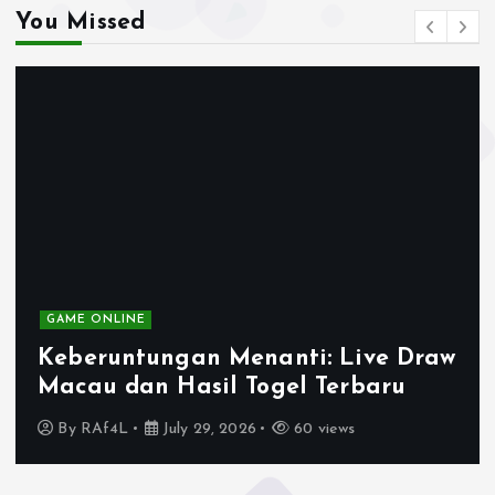
You Missed
GAME ONLINE
Keberuntungan Menanti: Live Draw
Macau dan Hasil Togel Terbaru
By
RAf4L
July 29, 2026
60 views