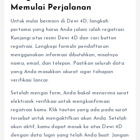
Memulai Perjalanan
Untuk mulai bermain di Dewi 4D, langkah
pertama yang harus Anda jalani ialah registrasi.
Kunjungi situs resmi Dewi 4D dan cari button
registrasi. Lengkapi formulir pendaftaran
menggunakan informasi dibutuhkan, misalnya
nama, email, dan telepon. Pastikan seluruh data
yang Anda masukkan akurat agar tahapan
verifikasi lancar.
Setelah mengisi form, Anda bakal menerima surat
elektronik verifikasi untuk mengkonfirmasi
registrasi kamu. Klik tautan yang ada pada surat
tersebut untuk mengaktifkan akun Anda. Setelah
akun aktif, kamu dapat masuk ke situs Dewi 4D
dengan data login yang telah Anda buat. Jangan