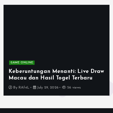
GAME ONLINE
Keberuntungan Menanti: Live Draw
Macau dan Hasil Togel Terbaru
By
RAf4L
July 29, 2026
56 views