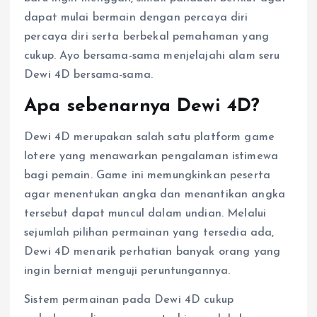
dapat mulai bermain dengan percaya diri
percaya diri serta berbekal pemahaman yang
cukup. Ayo bersama-sama menjelajahi alam seru
Dewi 4D bersama-sama.
Apa sebenarnya Dewi 4D?
Dewi 4D merupakan salah satu platform game
lotere yang menawarkan pengalaman istimewa
bagi pemain. Game ini memungkinkan peserta
agar menentukan angka dan menantikan angka
tersebut dapat muncul dalam undian. Melalui
sejumlah pilihan permainan yang tersedia ada,
Dewi 4D menarik perhatian banyak orang yang
ingin berniat menguji peruntungannya.
Sistem permainan pada Dewi 4D cukup