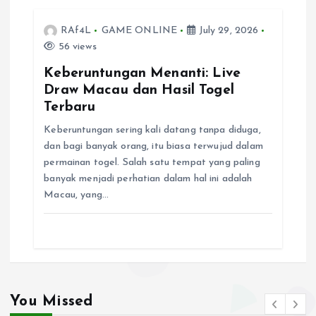
RAf4L
GAME ONLINE
July 29, 2026
56 views
Keberuntungan Menanti: Live
Draw Macau dan Hasil Togel
Terbaru
Keberuntungan sering kali datang tanpa diduga,
dan bagi banyak orang, itu biasa terwujud dalam
permainan togel. Salah satu tempat yang paling
banyak menjadi perhatian dalam hal ini adalah
Macau, yang…
You Missed