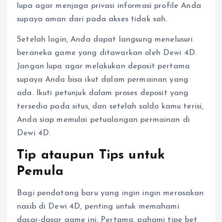
lupa agar menjaga privasi informasi profile Anda
supaya aman dari pada akses tidak sah.
Setelah login, Anda dapat langsung menelusuri
beraneka game yang ditawarkan oleh Dewi 4D.
Jangan lupa agar melakukan deposit pertama
supaya Anda bisa ikut dalam permainan yang
ada. Ikuti petunjuk dalam proses deposit yang
tersedia pada situs, dan setelah saldo kamu terisi,
Anda siap memulai petualangan permainan di
Dewi 4D.
Tip ataupun Tips untuk
Pemula
Bagi pendatang baru yang ingin ingin merasakan
nasib di Dewi 4D, penting untuk memahami
dasar-dasar game ini. Pertama, pahami tipe bet