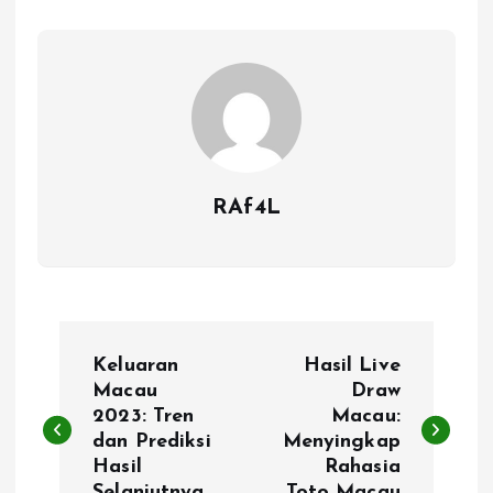
RAf4L
P
Keluaran
Hasil Live
o
Macau
Draw
2023: Tren
Macau:
dan Prediksi
Menyingkap
s
Hasil
Rahasia
Selanjutnya
Toto Macau