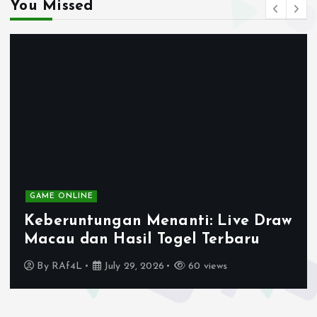
You Missed
GAME ONLINE
Keberuntungan Menanti: Live Draw
Macau dan Hasil Togel Terbaru
By
RAf4L
July 29, 2026
60 views