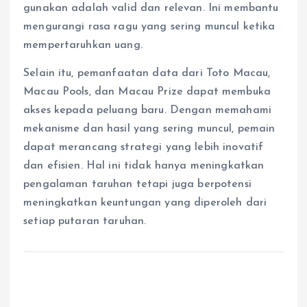
gunakan adalah valid dan relevan. Ini membantu
mengurangi rasa ragu yang sering muncul ketika
mempertaruhkan uang.
Selain itu, pemanfaatan data dari Toto Macau,
Macau Pools, dan Macau Prize dapat membuka
akses kepada peluang baru. Dengan memahami
mekanisme dan hasil yang sering muncul, pemain
dapat merancang strategi yang lebih inovatif
dan efisien. Hal ini tidak hanya meningkatkan
pengalaman taruhan tetapi juga berpotensi
meningkatkan keuntungan yang diperoleh dari
setiap putaran taruhan.