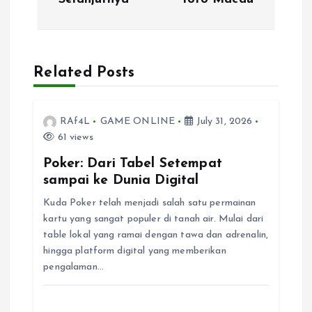
t
n
a
Related Posts
v
RAf4L
GAME ONLINE
July 31, 2026
i
61 views
Poker: Dari Tabel Setempat
g
sampai ke Dunia Digital
Kuda Poker telah menjadi salah satu permainan
a
kartu yang sangat populer di tanah air. Mulai dari
table lokal yang ramai dengan tawa dan adrenalin,
t
hingga platform digital yang memberikan
pengalaman…
i