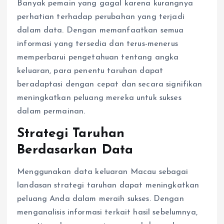
Banyak pemain yang gagal karena kurangnya
perhatian terhadap perubahan yang terjadi
dalam data. Dengan memanfaatkan semua
informasi yang tersedia dan terus-menerus
memperbarui pengetahuan tentang angka
keluaran, para penentu taruhan dapat
beradaptasi dengan cepat dan secara signifikan
meningkatkan peluang mereka untuk sukses
dalam permainan.
Strategi Taruhan
Berdasarkan Data
Menggunakan data keluaran Macau sebagai
landasan strategi taruhan dapat meningkatkan
peluang Anda dalam meraih sukses. Dengan
menganalisis informasi terkait hasil sebelumnya,