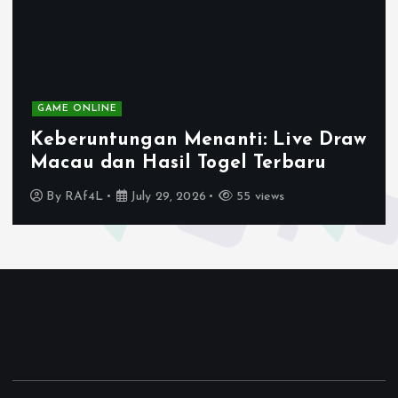
GAME ONLINE
Keberuntungan Menanti: Live Draw
Macau dan Hasil Togel Terbaru
By
RAf4L
July 29, 2026
55 views