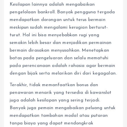
Kesilapan lainnya adalah mengabaikan
pengelolaan bankroll. Banyak pengguna tergoda
mendapatkan dorongan untuk terus bermain
meskipun sudah mengalami kerugian berturut-
turut. Hal ini bisa menyebabkan rugi yang
semakin lebih besar dan menjadikan permainan
bermain dirasakan menyusahkan. Menetapkan
batas pada pengeluaran dan selalu mematuhi
pada perencanaan adalah rahasia agar bermain
dengan bijak serta melarikan diri dari kegagalan.
Terakhir, tidak memanfaatkan bonus dan
penawaran menarik yang tersedia di kawanslot
juga adalah kesilapan yang sering terjadi.
Banyak juga pemain mengabaikan peluang untuk
mendapatkan tambahan modal atau putaran
tanpa biaya yang dapat mendongkrak