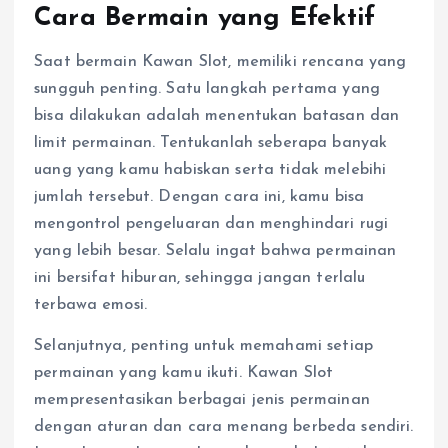
Cara Bermain yang Efektif
Saat bermain Kawan Slot, memiliki rencana yang
sungguh penting. Satu langkah pertama yang
bisa dilakukan adalah menentukan batasan dan
limit permainan. Tentukanlah seberapa banyak
uang yang kamu habiskan serta tidak melebihi
jumlah tersebut. Dengan cara ini, kamu bisa
mengontrol pengeluaran dan menghindari rugi
yang lebih besar. Selalu ingat bahwa permainan
ini bersifat hiburan, sehingga jangan terlalu
terbawa emosi.
Selanjutnya, penting untuk memahami setiap
permainan yang kamu ikuti. Kawan Slot
mempresentasikan berbagai jenis permainan
dengan aturan dan cara menang berbeda sendiri.