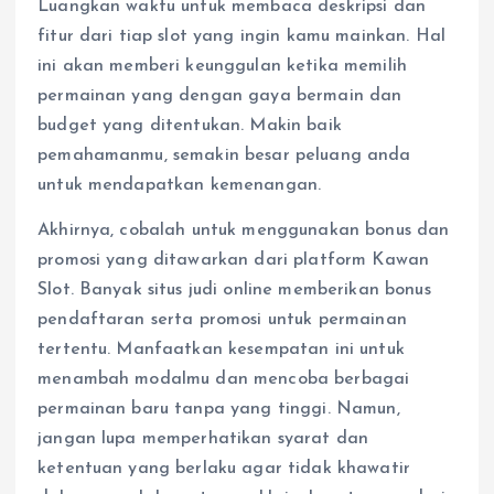
Luangkan waktu untuk membaca deskripsi dan
fitur dari tiap slot yang ingin kamu mainkan. Hal
ini akan memberi keunggulan ketika memilih
permainan yang dengan gaya bermain dan
budget yang ditentukan. Makin baik
pemahamanmu, semakin besar peluang anda
untuk mendapatkan kemenangan.
Akhirnya, cobalah untuk menggunakan bonus dan
promosi yang ditawarkan dari platform Kawan
Slot. Banyak situs judi online memberikan bonus
pendaftaran serta promosi untuk permainan
tertentu. Manfaatkan kesempatan ini untuk
menambah modalmu dan mencoba berbagai
permainan baru tanpa yang tinggi. Namun,
jangan lupa memperhatikan syarat dan
ketentuan yang berlaku agar tidak khawatir