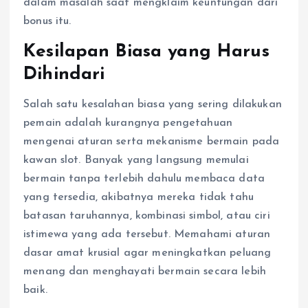
dalam masalah saat mengklaim keuntungan dari
bonus itu.
Kesilapan Biasa yang Harus
Dihindari
Salah satu kesalahan biasa yang sering dilakukan
pemain adalah kurangnya pengetahuan
mengenai aturan serta mekanisme bermain pada
kawan slot. Banyak yang langsung memulai
bermain tanpa terlebih dahulu membaca data
yang tersedia, akibatnya mereka tidak tahu
batasan taruhannya, kombinasi simbol, atau ciri
istimewa yang ada tersebut. Memahami aturan
dasar amat krusial agar meningkatkan peluang
menang dan menghayati bermain secara lebih
baik.