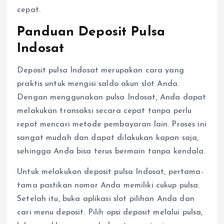
cepat.
Panduan Deposit Pulsa
Indosat
Deposit pulsa Indosat merupakan cara yang
praktis untuk mengisi saldo akun slot Anda.
Dengan menggunakan pulsa Indosat, Anda dapat
melakukan transaksi secara cepat tanpa perlu
repot mencari metode pembayaran lain. Proses ini
sangat mudah dan dapat dilakukan kapan saja,
sehingga Anda bisa terus bermain tanpa kendala.
Untuk melakukan deposit pulsa Indosat, pertama-
tama pastikan nomor Anda memiliki cukup pulsa.
Setelah itu, buka aplikasi slot pilihan Anda dan
cari menu deposit. Pilih opsi deposit melalui pulsa,