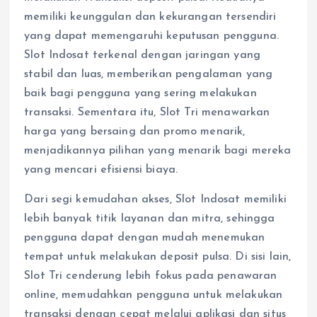
memiliki keunggulan dan kekurangan tersendiri
yang dapat memengaruhi keputusan pengguna.
Slot Indosat terkenal dengan jaringan yang
stabil dan luas, memberikan pengalaman yang
baik bagi pengguna yang sering melakukan
transaksi. Sementara itu, Slot Tri menawarkan
harga yang bersaing dan promo menarik,
menjadikannya pilihan yang menarik bagi mereka
yang mencari efisiensi biaya.
Dari segi kemudahan akses, Slot Indosat memiliki
lebih banyak titik layanan dan mitra, sehingga
pengguna dapat dengan mudah menemukan
tempat untuk melakukan deposit pulsa. Di sisi lain,
Slot Tri cenderung lebih fokus pada penawaran
online, memudahkan pengguna untuk melakukan
transaksi dengan cepat melalui aplikasi dan situs