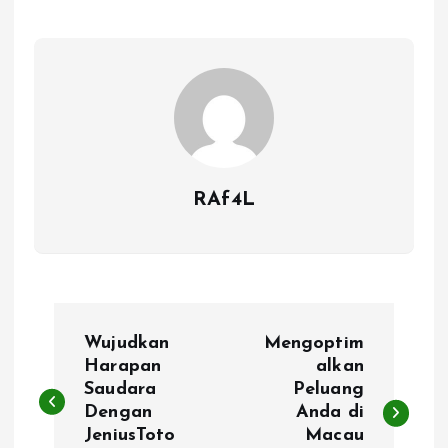
RAf4L
P
Wujudkan
Mengoptim
o
Harapan
alkan
Saudara
Peluang
Dengan
Anda di
s
JeniusToto
Macau