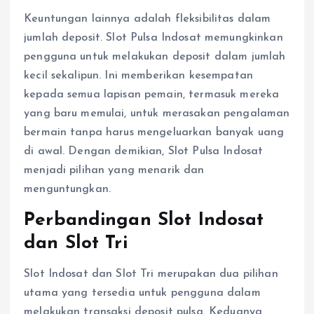
Keuntungan lainnya adalah fleksibilitas dalam
jumlah deposit. Slot Pulsa Indosat memungkinkan
pengguna untuk melakukan deposit dalam jumlah
kecil sekalipun. Ini memberikan kesempatan
kepada semua lapisan pemain, termasuk mereka
yang baru memulai, untuk merasakan pengalaman
bermain tanpa harus mengeluarkan banyak uang
di awal. Dengan demikian, Slot Pulsa Indosat
menjadi pilihan yang menarik dan
menguntungkan.
Perbandingan Slot Indosat
dan Slot Tri
Slot Indosat dan Slot Tri merupakan dua pilihan
utama yang tersedia untuk pengguna dalam
melakukan transaksi deposit pulsa. Keduanya