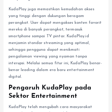
KudaPlay juga memastikan kemudahan akses
yang tinggi dengan dukungan beragam
perangkat. User dapat mengakses konten favorit
mereka di banyak perangkat, termasuk
smartphone sampai TV pintar. KudaPlay.id
menjamin standar streaming yang optimal,
sehingga pengguna dapat menikmati
pengalaman viewing yang nyaman tanpa
interupsi. Melalui semua fitur ini, KudaPlay benar-
benar leading dalam era baru entertainment
digital.
Pengaruh KudaPlay pada
Sektor Entertainment
KudaPlay telah mengubah cara masyarakat