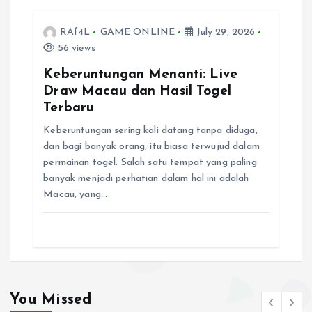
n
RAf4L
GAME ONLINE
July 29, 2026
56 views
Keberuntungan Menanti: Live
Draw Macau dan Hasil Togel
Terbaru
Keberuntungan sering kali datang tanpa diduga,
dan bagi banyak orang, itu biasa terwujud dalam
permainan togel. Salah satu tempat yang paling
banyak menjadi perhatian dalam hal ini adalah
Macau, yang…
You Missed