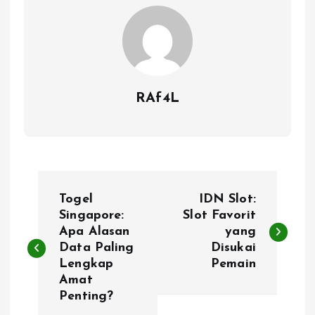
RAf4L
P
Togel
IDN Slot:
o
Singapore:
Slot Favorit
Apa Alasan
yang
Data Paling
Disukai
s
Lengkap
Pemain
Amat
t
Penting?