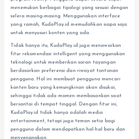
menemukan berbagai tipologi yang sesuai dengan
selera masing-masing. Menggunakan interface
yang ramah, KudaPlay.id memudahkan siapa saja
untuk menyusuri konten yang ada.
Tidak hanya itu, KudaPlay.id juga menawarkan
fitur rekomendasi intelligent yang menggunakan
teknologi untuk memberikan saran tayangan
berdasarkan preferensi dan riwayat tontonan
pengguna. Hal ini membuat pengguna mencari
konten baru yang kemungkinan akan disukai,
sehingga tidak ada momen membosankan saat
bersantai di tempat tinggal. Dengan fitur ini,
KudaPlay.id tidak hanya adalah media
entertainment, tetapi juga teman setia bagi
pengguna dalam mendapatkan hal-hal baru dan
menyenangkan.