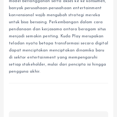
model berlangganan serta akses ke ke konsumen,
banyak perusahaan-perusahaan entertainment
konvensional wajib mengubah strategi mereka
untuk bisa bersaing. Perkembangan dalam cara
pendanaan dan kerjasama antara beragam situs
menjadi semakin penting. Kuda Play merupakan
teladan nyata betapa transformasi secara digital
dapat menciptakan menciptakan dinamika baru
di sektor entertainment yang mempengaruhi
setiap stakeholder, mulai dari pencipta isi hingga
pengguna akhir.