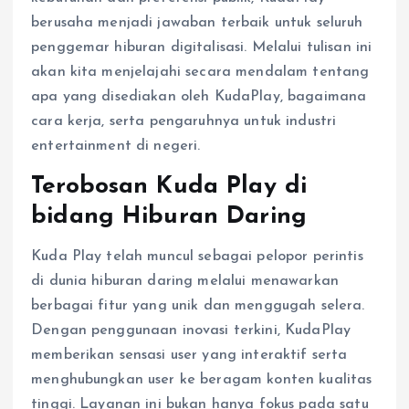
berusaha menjadi jawaban terbaik untuk seluruh
penggemar hiburan digitalisasi. Melalui tulisan ini
akan kita menjelajahi secara mendalam tentang
apa yang disediakan oleh KudaPlay, bagaimana
cara kerja, serta pengaruhnya untuk industri
entertainment di negeri.
Terobosan Kuda Play di
bidang Hiburan Daring
Kuda Play telah muncul sebagai pelopor perintis
di dunia hiburan daring melalui menawarkan
berbagai fitur yang unik dan menggugah selera.
Dengan penggunaan inovasi terkini, KudaPlay
memberikan sensasi user yang interaktif serta
menghubungkan user ke beragam konten kualitas
tinggi. Layanan ini bukan hanya fokus pada satu