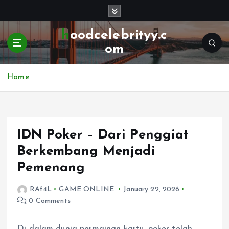
S
k
i
hoodcelebrityy.c
p
om
t
o
c
Home
o
n
t
e
IDN Poker – Dari Penggiat
n
t
Berkembang Menjadi
Pemenang
RAf4L
GAME ONLINE
January 22, 2026
0 Comments
Di dalam dunia permainan kartu, poker telah