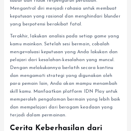
sabar dan tidak terpengaruh perasaan.
Mengontrol diri menjadi rahasia untuk membuat
keputusan yang rasional dan menghindari blunder
yang berpotensi berakibat fatal.
Terakhir, lakukan analisis pada setiap game yang
kamu mainkan. Setelah sesi bermain, cobalah
mengevaluasi keputusan yang Anda lakukan dan
pelajari dari kesalahan-kesalahan yang muncul.
Dengan melakukannya berlatih secara kontinu
dan mengamati strategi yang digunakan oleh
para pemain lain, Anda akan mampu menambah
skill kamu. Manfaatkan platform IDN Play untuk
memperoleh pengalaman bermain yang lebih baik
dan mempelajari dari beragam keadaan yang
terjadi dalam permainan.
Cerita Keberhasilan dari