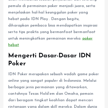
pemula di permainan poker menjadi juara, serta
menjelaskan hal-hal keunggulan poker yang
hebat pada IDN Play . Dengan begitu,
diharapkan pembaca bisa mendapatkan inspirasi
serta tips praktis yang bermanfaat bermanfaat
untuk meningkatkan permainan mereka.
poker
hebat
Mengerti Dasar-Dasar IDN
Poker
IDN Poker merupakan sebuah wadah game poker
online yang sangat populer di Indonesia. Melalui
berbagai jenis permainan yang ditawarkan,
contohnya Texas Hold’em dan Omaha, pemain
dari beragam tingkat keahlian dapat mencari
rintangan yang dalam skill mereka. Dalam dunia