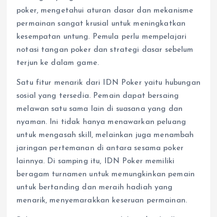
poker, mengetahui aturan dasar dan mekanisme
permainan sangat krusial untuk meningkatkan
kesempatan untung. Pemula perlu mempelajari
notasi tangan poker dan strategi dasar sebelum
terjun ke dalam game.
Satu fitur menarik dari IDN Poker yaitu hubungan
sosial yang tersedia. Pemain dapat bersaing
melawan satu sama lain di suasana yang dan
nyaman. Ini tidak hanya menawarkan peluang
untuk mengasah skill, melainkan juga menambah
jaringan pertemanan di antara sesama poker
lainnya. Di samping itu, IDN Poker memiliki
beragam turnamen untuk memungkinkan pemain
untuk bertanding dan meraih hadiah yang
menarik, menyemarakkan keseruan permainan.