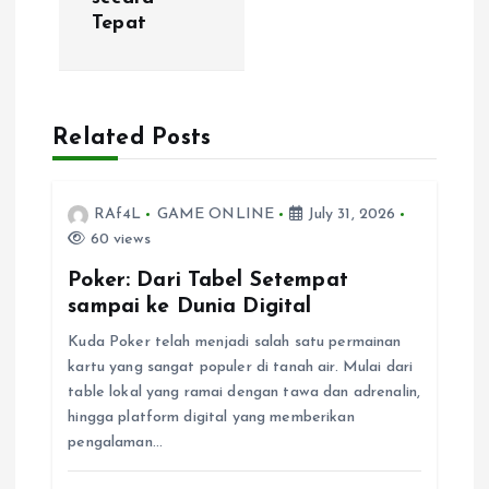
Tepat
a
v
Related Posts
i
g
RAf4L
GAME ONLINE
July 31, 2026
60 views
a
Poker: Dari Tabel Setempat
t
sampai ke Dunia Digital
Kuda Poker telah menjadi salah satu permainan
i
kartu yang sangat populer di tanah air. Mulai dari
table lokal yang ramai dengan tawa dan adrenalin,
o
hingga platform digital yang memberikan
pengalaman…
n