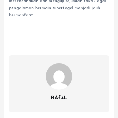
merencanakan dan menguji sejumlah taktik agar
pengalaman bermain supertogel menjadi jauh
bermanfaat.
RAf4L