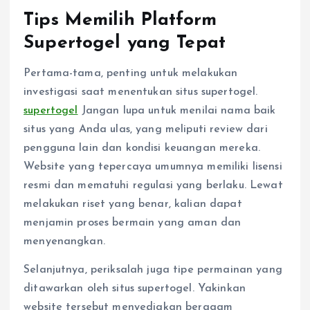
Tips Memilih Platform
Supertogel yang Tepat
Pertama-tama, penting untuk melakukan
investigasi saat menentukan situs supertogel.
supertogel
Jangan lupa untuk menilai nama baik
situs yang Anda ulas, yang meliputi review dari
pengguna lain dan kondisi keuangan mereka.
Website yang tepercaya umumnya memiliki lisensi
resmi dan mematuhi regulasi yang berlaku. Lewat
melakukan riset yang benar, kalian dapat
menjamin proses bermain yang aman dan
menyenangkan.
Selanjutnya, periksalah juga tipe permainan yang
ditawarkan oleh situs supertogel. Yakinkan
website tersebut menyediakan beragam