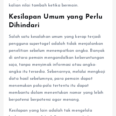
kalian nilai tambah ketika bermain.
Kesilapan Umum yang Perlu
Dihindari
Salah satu kesalahan umum yang kerap terjadi
pengguna supertogel adalah tidak menjalankan
penelitian sebelum menempatkan angka. Banyak
di antara pemain mengandalkan keberuntungan
saja, tanpa menyimak informasi atau angka-
angka itu tersedia. Sebenarnya, melalui mengkaji
data hasil sebelumnya, para pemain dapat
menemukan pola-pola tertentu itu dapat
membantu dalam menentukan nomor yang lebih
berpotensi berpotensi agar menang.
Kesilapan yang lain adalah tak mengelola