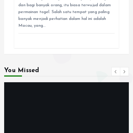
dan bagi banyak orang, itu biasa terwujud dalam
permainan togel. Salah satu tempat yang paling
banyak menjadi perhatian dalam hal ini adalah
Macau, yang…
You Missed