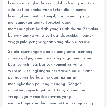
kombinasi angka dari sejumlah pilihan yang telah
ada. Setiap angka yang telah dipilih punya
kemungkinan untuk tampil, dan pemain yang
menyamakan angka tersebut dapat
memenangkan hadiah yang telah diatur. Semakin
banyak angka yang berhasil dicocokkan, semakin
tinggi pula penghargaan yang akan diterima.
Selain kesenangan dan peluang untuk menang,
supertogel juga memberikan pengalaman sosial
bagi pemainnya. Banyak komunitas yang
terbentuk selingkungan permainan ini, di mana
penggemar berbagi tip dan tips untuk
meningkatkan peluang menang. Dengan
demikian, supertogel tidak hanya permainan,
tetapi juga menjadi aktivitas yang
membahagiakan dan mengaitkan orang-orang.