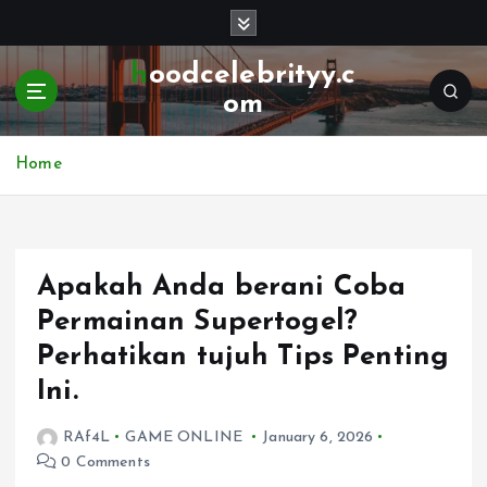
S
k
i
hoodcelebrityy.c
p
om
t
o
c
Home
o
n
t
e
Apakah Anda berani Coba
n
t
Permainan Supertogel?
Perhatikan tujuh Tips Penting
Ini.
RAf4L
GAME ONLINE
January 6, 2026
0 Comments