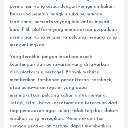
permainan yang sesuai dengan keinginan kalian.
Beberapa pemain mungkin suka permainan
tradisional, sementara yang lain antas inovasi
baru. Pilih platform yang menawarkan perpaduan
permainan yang seru serta peluang menang yang
menguntungkan.
Yang terakhir, jangan lewatkan aspek
keuntungan dan penawaran yang ditawarkan
oleh platform supertogel. Banyak website
memberikan tambahan pendaftaran, cashback,
atau penawaran reguler yang dapat
meningkatkan peluang kalian untuk menang.
Tetapi, selalu baca ketentuan dan ketentuan dari
tiap penawaran agar kalian tidak terjebak dalam
jebakan yang merugikan. Menentukan situs
dengan penawaran terbaik dapat memberikan