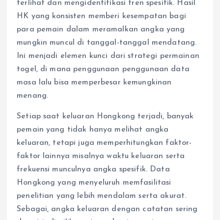
terlihat dan mengidentifikasi tren spesifik. Hasil
HK yang konsisten memberi kesempatan bagi
para pemain dalam meramalkan angka yang
mungkin muncul di tanggal-tanggal mendatang.
Ini menjadi elemen kunci dari strategi permainan
togel, di mana penggunaan penggunaan data
masa lalu bisa memperbesar kemungkinan
menang.
Setiap saat keluaran Hongkong terjadi, banyak
pemain yang tidak hanya melihat angka
keluaran, tetapi juga memperhitungkan faktor-
faktor lainnya misalnya waktu keluaran serta
frekuensi munculnya angka spesifik. Data
Hongkong yang menyeluruh memfasilitasi
penelitian yang lebih mendalam serta akurat.
Sebagai, angka keluaran dengan catatan sering