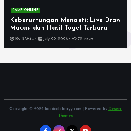
GAME ONLINE
Keberuntungan Menanti: Live Draw
Macau dan Hasil Togel Terbaru
By
RAf4L
July 29, 2026
72 views
Copyright © 2026 hoodcelebrityy.com | Powered by
Desert
Themes