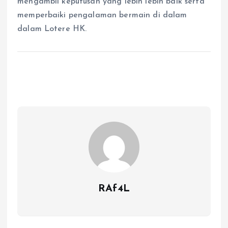
mengambil keputusan yang lebih lebih baik serta
memperbaiki pengalaman bermain di dalam
dalam Lotere HK.
RAf4L