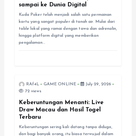
sampai ke Dunia Digital
a
Kuda Poker telah menjadi salah satu permainan
kartu yang sangat populer di tanah air. Mulai dari
t
table lokal yang ramai dengan tawa dan adrenalin,
hingga platform digital yang memberikan
i
pengalaman…
o
n
RAf4L
GAME ONLINE
July 29, 2026
72 views
Keberuntungan Menanti: Live
Draw Macau dan Hasil Togel
Terbaru
Keberuntungan sering kali datang tanpa diduga,
dan bagi banyak orang, itu biasa terwujud dalam