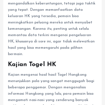
mengandalkan keberuntungan, tetapi juga taktik
yang tepat. Dengan memanfaatkan data
keluaran HK yang tersedia, pemain bisa
meningkatkan peluang mereka untuk menyabet
kemenangan. Karena itu, penting untuk selalu
memantau data terkini mengenai pengeluaran
HK, khususnya di sore ini, agar tidak melewatkan
hasil yang bisa memengaruhi pada pilihan
bermain.
Kajian Togel HK
Kajian mengenai hasil hasil Togel Hongkong
menunjukkan pola yang sangat menggugah bagi
beberapa penggemar. Dengan menganalisis
informasi Hongkong yang lalu, para pemain bisa
mengamati nasi-nasi yang cenderung banyak