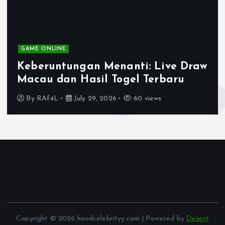
GAME ONLINE
Keberuntungan Menanti: Live Draw
Macau dan Hasil Togel Terbaru
By
RAf4L
July 29, 2026
60 views
Copyright © 2026 hoodcelebrityy.com | Powered by
Desert