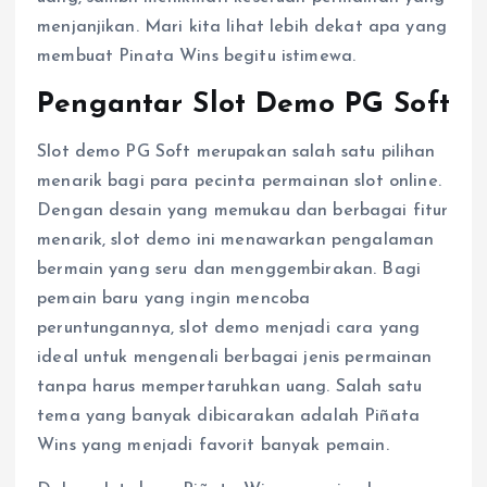
menjanjikan. Mari kita lihat lebih dekat apa yang
membuat Pinata Wins begitu istimewa.
Pengantar Slot Demo PG Soft
Slot demo PG Soft merupakan salah satu pilihan
menarik bagi para pecinta permainan slot online.
Dengan desain yang memukau dan berbagai fitur
menarik, slot demo ini menawarkan pengalaman
bermain yang seru dan menggembirakan. Bagi
pemain baru yang ingin mencoba
peruntungannya, slot demo menjadi cara yang
ideal untuk mengenali berbagai jenis permainan
tanpa harus mempertaruhkan uang. Salah satu
tema yang banyak dibicarakan adalah Piñata
Wins yang menjadi favorit banyak pemain.