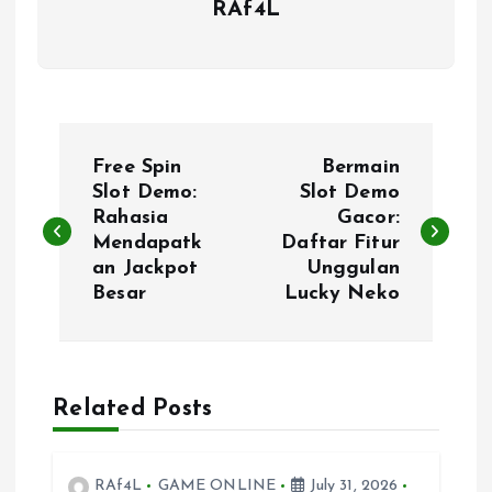
RAf4L
P
Free Spin
Bermain
o
Slot Demo:
Slot Demo
Rahasia
Gacor:
Mendapatk
Daftar Fitur
s
an Jackpot
Unggulan
Besar
Lucky Neko
t
n
a
Related Posts
v
RAf4L
GAME ONLINE
July 31, 2026