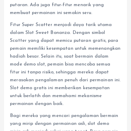
putaran. Ada juga fitur-fitur menarik yang
membuat permainan ini semakin seru.
Fitur Super Scatter menjadi daya tarik utama
dalam Slot Sweet Bonanza. Dengan simbol
Scatter yang dapat memicu putaran gratis, para
pemain memiliki kesempatan untuk memenangkan
hadiah besar. Selain itu, saat bermain dalam
mode demo slot, pemain bisa mencoba semua
fitur ini tanpa risiko, sehingga mereka dapat
merasakan pengalaman penuh dari permainan ini.
Slot demo gratis ini memberikan kesempatan
untuk berlatih dan memahami mekanisme
permainan dengan baik.
Bagi mereka yang mencari pengalaman bermain
yang mirip dengan permainan asli, slot demo