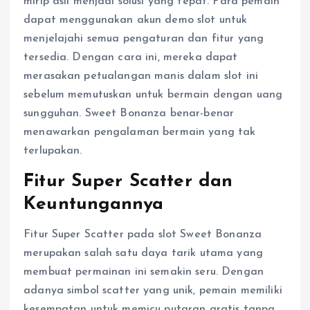
mirip asli menjadi solusi yang tepat. Para pemain
dapat menggunakan akun demo slot untuk
menjelajahi semua pengaturan dan fitur yang
tersedia. Dengan cara ini, mereka dapat
merasakan petualangan manis dalam slot ini
sebelum memutuskan untuk bermain dengan uang
sungguhan. Sweet Bonanza benar-benar
menawarkan pengalaman bermain yang tak
terlupakan.
Fitur Super Scatter dan
Keuntungannya
Fitur Super Scatter pada slot Sweet Bonanza
merupakan salah satu daya tarik utama yang
membuat permainan ini semakin seru. Dengan
adanya simbol scatter yang unik, pemain memiliki
kesempatan untuk memicu putaran gratis tanpa