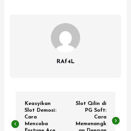
RAf4L
P
Keasyikan
Slot Qilin di
o
Slot Demosi:
PG Soft:
Cara
Cara
Mencoba
Memenangk
s
Fortune Ace
an Dengan