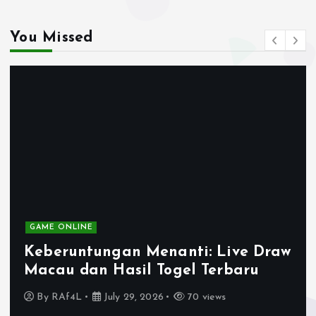
You Missed
GAME ONLINE
Keberuntungan Menanti: Live Draw
Macau dan Hasil Togel Terbaru
By
RAf4L
July 29, 2026
70 views