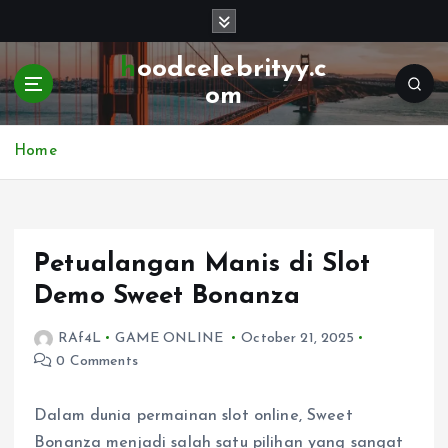
S
k
i
hoodcelebrityy.c
p
om
t
o
c
Home
o
n
t
e
Petualangan Manis di Slot
n
t
Demo Sweet Bonanza
RAf4L
GAME ONLINE
October 21, 2025
0 Comments
Dalam dunia permainan slot online, Sweet
Bonanza menjadi salah satu pilihan yang sangat