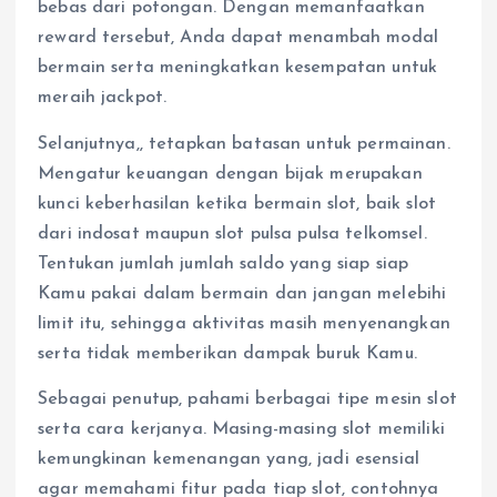
bebas dari potongan. Dengan memanfaatkan
reward tersebut, Anda dapat menambah modal
bermain serta meningkatkan kesempatan untuk
meraih jackpot.
Selanjutnya,, tetapkan batasan untuk permainan.
Mengatur keuangan dengan bijak merupakan
kunci keberhasilan ketika bermain slot, baik slot
dari indosat maupun slot pulsa pulsa telkomsel.
Tentukan jumlah jumlah saldo yang siap siap
Kamu pakai dalam bermain dan jangan melebihi
limit itu, sehingga aktivitas masih menyenangkan
serta tidak memberikan dampak buruk Kamu.
Sebagai penutup, pahami berbagai tipe mesin slot
serta cara kerjanya. Masing-masing slot memiliki
kemungkinan kemenangan yang, jadi esensial
agar memahami fitur pada tiap slot, contohnya