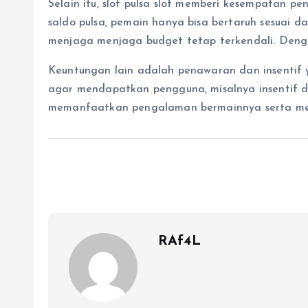
Selain itu, slot pulsa slot memberi kesempatan p
saldo pulsa, pemain hanya bisa bertaruh sesuai d
menjaga menjaga budget tetap terkendali. Deng
Keuntungan lain adalah penawaran dan insentif y
agar mendapatkan pengguna, misalnya insentif de
memanfaatkan pengalaman bermainnya serta mend
RAf4L