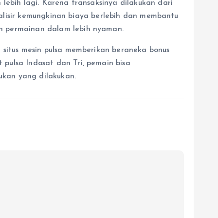
lebih lagi. Karena transaksinya dilakukan dari
imalisir kemungkinan biaya berlebih dan membantu
n permainan dalam lebih nyaman.
 situs mesin pulsa memberikan beraneka bonus
pulsa Indosat dan Tri, pemain bisa
kan yang dilakukan.