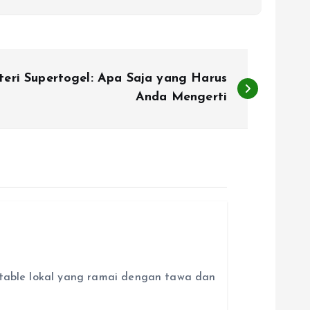
eri Supertogel: Apa Saja yang Harus
Anda Mengerti
i table lokal yang ramai dengan tawa dan