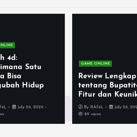
NLINE
h 4d:
GAME ONLINE
imana Satu
a Bisa
Review Lengkap
ubah Hidup
tentang Bupatit
a
Fitur dan Keuni
f4L
July 26, 2026
By
RAf4L
July 26, 20
ws
89 views