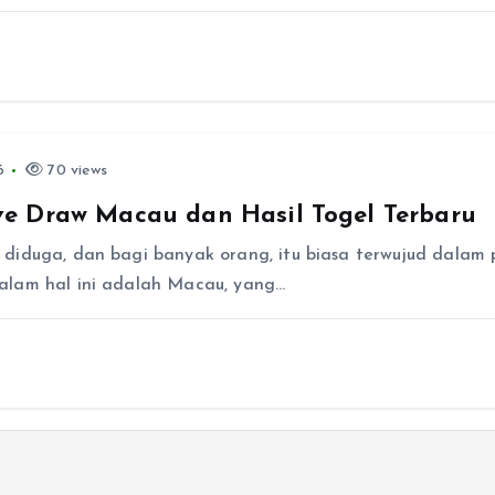
6
70 views
e Draw Macau dan Hasil Togel Terbaru
diduga, dan bagi banyak orang, itu biasa terwujud dalam 
alam hal ini adalah Macau, yang…