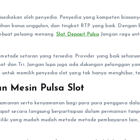
disediakan oleh penyedia. Penyedia yang kompeten biasany
bihan bonus unggulan, dan tingkat RTP yang baik. Dengan 
embuat peluang menang.
Slot Deposit Pulsa
Jangan ragu unt
etode setoran yang tersedia. Provider yang baik seharus
ndosat dan Tri. Jangan lupa juga ada dukungan pelanggan 
 untuk memilih penyedia slot yang tak hanya menghibur, t
 Mesin Pulsa Slot
yamanan serta kenyamanan bagi para para pengguna dala
pat secara langsung berpartisipasi dalam permainan tanpa 
iki yang mudah mudah metode metode pembayaran lain, mak