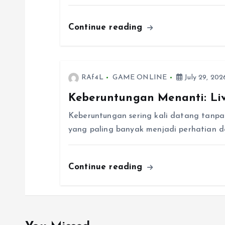
i
Continue reading
g
a
RAf4L
GAME ONLINE
July 29, 202
Keberuntungan Menanti: Liv
t
Keberuntungan sering kali datang tanpa 
i
yang paling banyak menjadi perhatian d
o
Continue reading
n