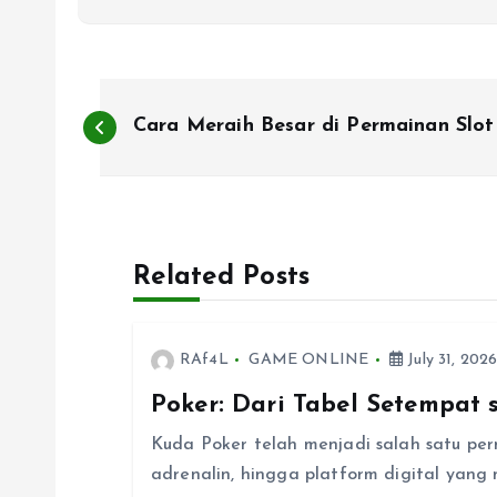
P
Cara Meraih Besar di Permainan Slo
o
s
Related Posts
t
n
RAf4L
GAME ONLINE
July 31, 202
Poker: Dari Tabel Setempat 
a
Kuda Poker telah menjadi salah satu per
v
adrenalin, hingga platform digital yan