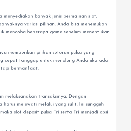
a menyediakan banyak jenis permainan slot,
banyaknya variasi pilihan, Anda bisa menemukan
uk mencoba beberapa game sebelum menentukan
nya memberikan pilihan setoran pulsa yang
yang cepat tanggap untuk menolong Anda jika ada
etapi bermanfaat.
m melaksanakan transaksinya. Dengan
harus melewati melalui yang sulit. Ini sungguh
a slot deposit pulsa Tri serta Tri menjadi opsi