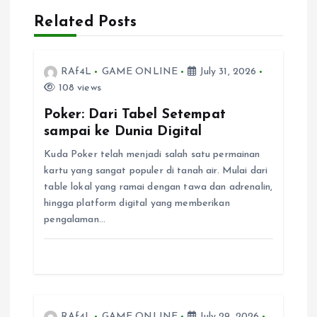
a
Related Posts
v
RAf4L
GAME ONLINE
July 31, 2026
i
108 views
Poker: Dari Tabel Setempat
g
sampai ke Dunia Digital
Kuda Poker telah menjadi salah satu permainan
a
kartu yang sangat populer di tanah air. Mulai dari
table lokal yang ramai dengan tawa dan adrenalin,
t
hingga platform digital yang memberikan
pengalaman…
i
o
n
RAf4L
GAME ONLINE
July 29, 2026