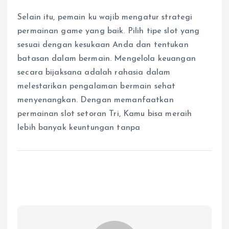
Selain itu, pemain ku wajib mengatur strategi
permainan game yang baik. Pilih tipe slot yang
sesuai dengan kesukaan Anda dan tentukan
batasan dalam bermain. Mengelola keuangan
secara bijaksana adalah rahasia dalam
melestarikan pengalaman bermain sehat
menyenangkan. Dengan memanfaatkan
permainan slot setoran Tri, Kamu bisa meraih
lebih banyak keuntungan tanpa