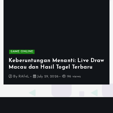
GAME ONLINE
Keberuntungan Menanti: Live Draw
Macau dan Hasil Togel Terbaru
By
RAf4L
July 29, 2026
96 views