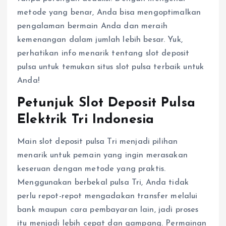
metode yang benar, Anda bisa mengoptimalkan
pengalaman bermain Anda dan meraih
kemenangan dalam jumlah lebih besar. Yuk,
perhatikan info menarik tentang slot deposit
pulsa untuk temukan situs slot pulsa terbaik untuk
Anda!
Petunjuk Slot Deposit Pulsa
Elektrik Tri Indonesia
Main slot deposit pulsa Tri menjadi pilihan
menarik untuk pemain yang ingin merasakan
keseruan dengan metode yang praktis.
Menggunakan berbekal pulsa Tri, Anda tidak
perlu repot-repot mengadakan transfer melalui
bank maupun cara pembayaran lain, jadi proses
itu menjadi lebih cepat dan gampang. Permainan