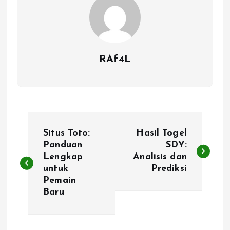
RAf4L
P
Situs Toto:
Hasil Togel
o
Panduan
SDY:
Lengkap
Analisis dan
untuk
Prediksi
s
Pemain
Baru
t
n