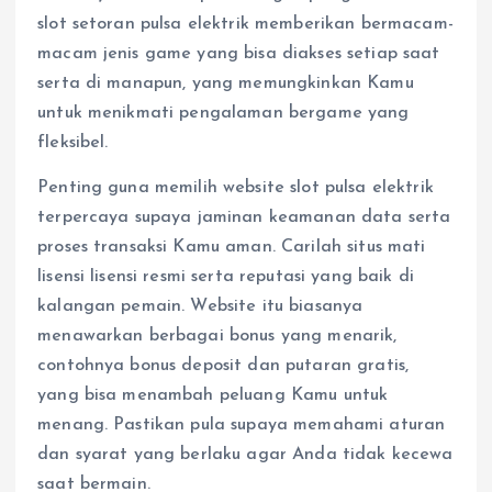
slot setoran pulsa elektrik memberikan bermacam-
macam jenis game yang bisa diakses setiap saat
serta di manapun, yang memungkinkan Kamu
untuk menikmati pengalaman bergame yang
fleksibel.
Penting guna memilih website slot pulsa elektrik
terpercaya supaya jaminan keamanan data serta
proses transaksi Kamu aman. Carilah situs mati
lisensi lisensi resmi serta reputasi yang baik di
kalangan pemain. Website itu biasanya
menawarkan berbagai bonus yang menarik,
contohnya bonus deposit dan putaran gratis,
yang bisa menambah peluang Kamu untuk
menang. Pastikan pula supaya memahami aturan
dan syarat yang berlaku agar Anda tidak kecewa
saat bermain.