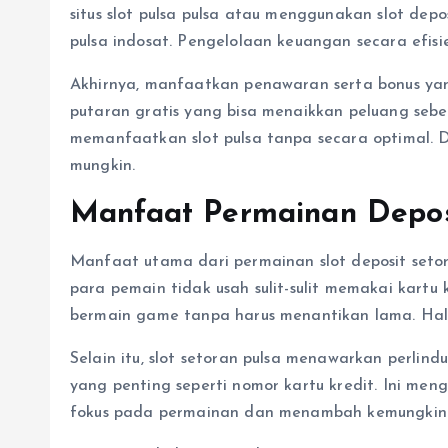
situs slot pulsa pulsa atau menggunakan slot de
pulsa indosat. Pengelolaan keuangan secara efi
Akhirnya, manfaatkan penawaran serta bonus yang
putaran gratis yang bisa menaikkan peluang sebe
memanfaatkan slot pulsa tanpa secara optimal. D
mungkin.
Manfaat Permainan Depos
Manfaat utama dari permainan slot deposit set
para pemain tidak usah sulit-sulit memakai kartu
bermain game tanpa harus menantikan lama. Hal
Selain itu, slot setoran pulsa menawarkan perlind
yang penting seperti nomor kartu kredit. Ini me
fokus pada permainan dan menambah kemungkin