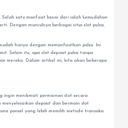
n. Salah satu manfaat besar dari ialah kemudahan
ti. Dengan munculnya berbagai situs slot pulsa,
n mudah hanya dengan memanfaatkan pulsa. Ini
 Selain itu, opsi slot deposit pulsa tanpa
an mereka. Dalam artikel ini, kita akan beberapa
ng ingin menikmati permainan slot secara
 menyelesaikan deposit dan bermain slot
guna ponsel yang lebih memilih metode transaksi