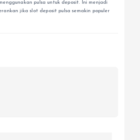
enggunakan pulsa untuk deposit. Ini menjadi
ankan jika slot deposit pulsa semakin populer