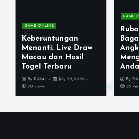
GAME O
GAME ONLINE
Ruba
Keberuntungan
Baga
Menanti: Live Draw
Angk
Macau dan Hasil
Meng
Togel Terbaru
And
By
RAf4L
July 29, 2026
By
RA
70 views
85 vie