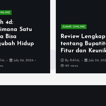
NLINE
h 4d:
GAME ONLINE
imana Satu
a Bisa
Review Lengkap
ubah Hidup
tentang Bupatit
a
Fitur dan Keuni
f4L
July 26, 2026
By
RAf4L
July 26, 20
ws
89 views