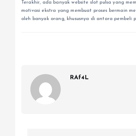
Terakhir, ada banyak website slot pulsa yang me
motivasi ekstra yang membuat proses bermain men
oleh banyak orang, khususnya di antara pembeli p
RAf4L