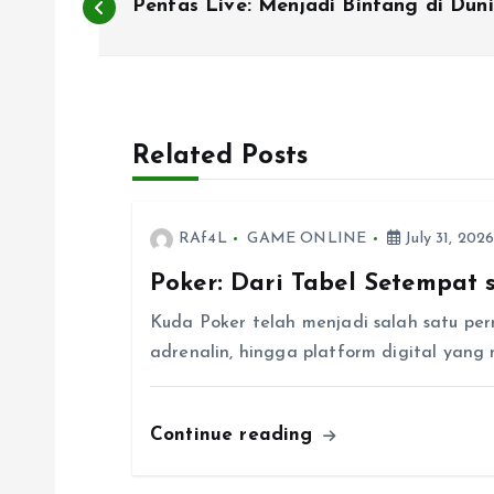
Pentas Live: Menjadi Bintang di Du
o
s
Related Posts
t
n
RAf4L
GAME ONLINE
July 31, 202
Poker: Dari Tabel Setempat 
a
Kuda Poker telah menjadi salah satu per
v
adrenalin, hingga platform digital yan
i
Continue reading
g