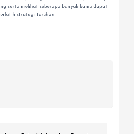
gsung serta melihat seberapa banyak kamu dapat
latih strategi taruhan!