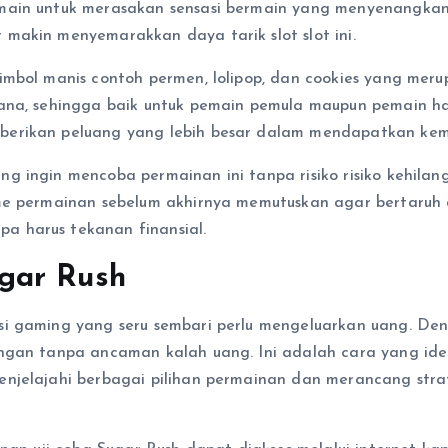
main untuk merasakan sensasi bermain yang menyenangkan m
makin menyemarakkan daya tarik slot slot ini.
simbol manis contoh permen, lolipop, dan cookies yang me
ana, sehingga baik untuk pemain pemula maupun pemain hand
mberikan peluang yang lebih besar dalam mendapatkan ke
ng ingin mencoba permainan ini tanpa risiko risiko kehi
sme permainan sebelum akhirnya memutuskan agar bertaruh 
a harus tekanan finansial.
gar Rush
si gaming yang seru sembari perlu mengeluarkan uang. D
ngan tanpa ancaman kalah uang. Ini adalah cara yang idea
njelajahi berbagai pilihan permainan dan merancang strat