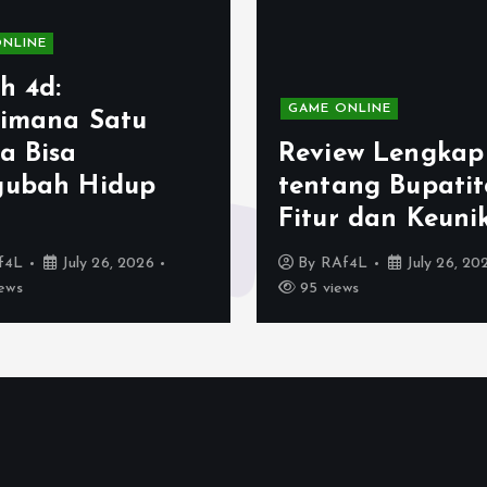
NLINE
h 4d:
GAME ONLINE
imana Satu
a Bisa
Review Lengkap
ubah Hidup
tentang Bupatit
a
Fitur dan Keuni
f4L
July 26, 2026
By
RAf4L
July 26, 20
ews
95 views