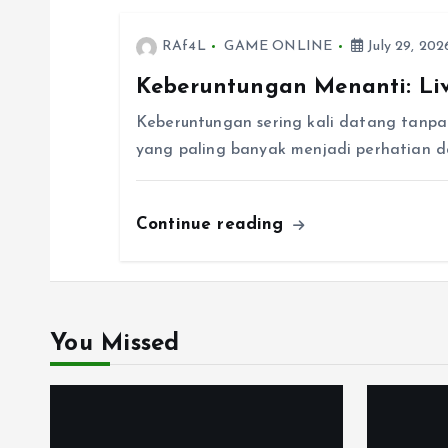
a
RAf4L
GAME ONLINE
July 29, 202
Keberuntungan Menanti: Liv
t
Keberuntungan sering kali datang tanpa 
i
yang paling banyak menjadi perhatian d
o
Continue reading
n
You Missed