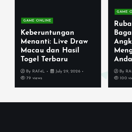
GAME O
GAME ONLINE
Ruba
Keberuntungan
Baga
Menanti: Live Draw
Angk
Macau dan Hasil
Meng
Togel Terbaru
And
By
RAf4L
July 29, 2026
By
RA
79 views
100 vi