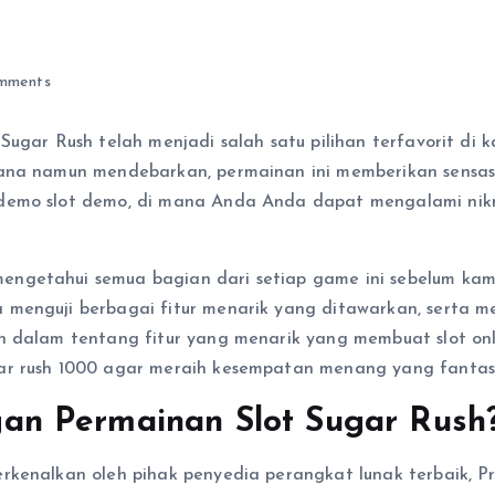
mments
 Sugar Rush telah menjadi salah satu pilihan terfavorit 
ana namun mendebarkan, permainan ini memberikan sensasi
 demo slot demo, di mana Anda Anda dapat mengalami ni
engetahui semua bagian dari setiap game ini sebelum ka
 menguji berbagai fitur menarik yang ditawarkan, serta 
h dalam tentang fitur yang menarik yang membuat slot onl
ar rush 1000 agar meraih kesempatan menang yang fantast
n Permainan Slot Sugar Rush
erkenalkan oleh pihak penyedia perangkat lunak terbaik, 